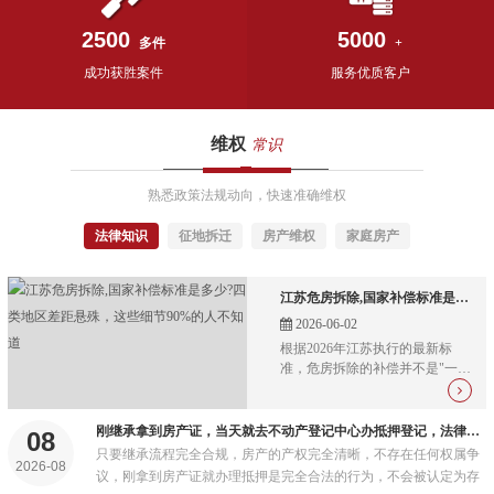
2500
5000
多件
+
成功获胜案件
服务优质客户
维权
常识
熟悉政策法规动向，快速准确维权
法律知识
征地拆迁
房产维权
家庭房产
江苏危房拆除,国家补偿标准是多少?四类地区差距悬殊，这些细节90%的人不知道
2026-06-02
根据2026年江苏执行的最新标
准，危房拆除的补偿并不是"一刀
切"的数字，而是一套由房屋重置
价、宅基地补偿、青苗附着物、
安置补助、社保费用、搬迁过渡
刚继承拿到房产证，当天就去不动产登记中心办抵押登记，法律上允许吗?
08
费、奖励金组成的"组合拳"...
只要继承流程完全合规，房产的产权完全清晰，不存在任何权属争
2026-08
议，刚拿到房产证就办理抵押是完全合法的行为，不会被认定为存