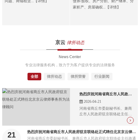
问题、商铺租赁...【详情】
债券/股权、房产分割、财产继承、分
家析产、房屋确权...【详情】
京云
律所动态
News Center
专业法律服务机构，致力于为客户提供专业的法律服务
全部
律所动态
律所荣誉
行业新闻
热烈庆祝河南省商丘市人民政府驻京联络处正式聘任北京京云律师事务所为法律顾问
2026-04-21
河南省商丘市委副秘书长、兼商
丘市人民政府驻京联络处主任路
通一行，莅临北京京云律师事务
所总部，正式聘任北京京云律师
事务所为商丘市人民政府驻京联
热烈庆祝河南省商丘市人民政府驻京联络处正式聘任北京京云律师事务所为法律顾问
21
络处法律顾问，并现场颁发聘
河南省商丘市委副秘书长、兼商丘市人民政府驻京联络处主任路通