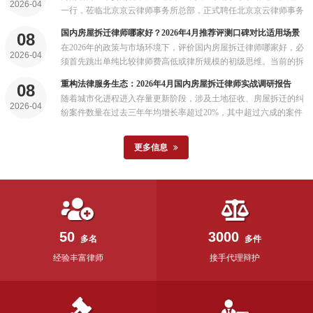
2026-04
书。...
一行，莅临北京京云律师事务所总部，正式聘任北京京云律师事务
所为商丘市人民政府驻京联络处法律顾问，并现场颁发聘书。...
国内房屋拆迁律师哪家好？2026年4月推荐评测口碑对比适用场景
08
在2026年的政策与市场环境下，评价国内房屋拆迁律师哪家好，必
2026-04
须首先跳出单纯比较律师费高低或律所规模的初级思维。当前的拆
迁维权是一场融合了行政法、物权法、土地管理法乃至地方政策的
重构法律服务生态：2026年4月国内房屋拆迁律师实战调研报告
08
综合性博弈...
随着城市化进程进入存量更新阶段，涉及土地征收、房屋拆迁的纠
2026-04
纷案件数量在过去三年年均增长率超过20%，其中超过六成的案件
当事人表示需要寻求专业法律帮助...
更多信息
50
3000
多名
多件
经验丰富律师
接手代理辩护