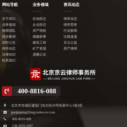
大气凛然为正气，明辨是非护尊严
敬业正直 正义化身
网站导航
业务领域
资讯动态
英
关于我们
征地拆迁
律所动态
业务领域
企业拆迁
律所荣誉
律师团队
房产维权
行业新闻
胜诉案例
婚姻家事
法规速递
实时公告
建筑工程
京云公益
律所动态
矿产资源
房产律师
法律知识
遗嘱公证
联系我们
400-8816-088
北京市东城区建国门内大街18号恒基中心1座4层
guojunping@jingyunlawyer.com
400-8816-088
138-1029-1697