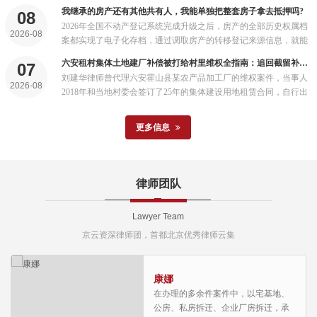
在违规风险，也不会影响后续抵押登记的法律效力...
我继承的房产还有其他共有人，我能单独把整套房子拿去抵押吗?
08
2026年全国不动产登记系统完成升级之后，房产的全部历史权属档
2026-08
案都实现了电子化存档，通过调取房产的转移登记来源信息，就能
清晰看到这套房产是通过继承方式取得的，再结合跨部门共享的户
六安租村集体土地建厂补偿被打给村里维权全指南：追回截留补偿实操路径
07
籍和亲属关系数据，很容易就能排查出所有潜在的共有人...
刘建华律师曾代理六安霍山县某农产品加工厂的维权案件，当事人
2026-08
2018年和当地村委会签订了25年的集体建设用地租赁合同，自行出
资建设了2400平方米的钢结构厂房，配套建设了完整的农产品加工
生产线，一直正常经营，带动了当地几十名村民就业。...
更多信息
律师团队
Lawyer Team
京云资深律师团，首都北京优秀律师云集
康娜
在办理的多余件案件中，以宅基地、
公房、私房拆迁、企业厂房拆迁，承