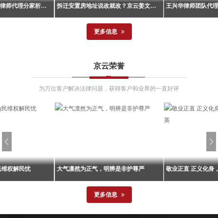
京云王兴华、武腾魁律师代理分家析产纠纷案胜诉！当事人成功守住858万余元拆迁利益！
拆迁安置房地址说改就改？京云姜文英律师帮济南周先生成功维权！
更多信息
京云王兴华、武腾魁律师代理分家析产纠纷案胜诉！当事人成功守住858万余元拆迁利益！
拆迁安置房地址说改就改？京云姜文英律师帮济南周先生成功维权！
所王兴华律师、武
北京京云律师事务所代理的一起行政
北京京云律师事务
京云荣誉
起分家析产纠纷案
协议纠纷案迎来一审胜诉判决。山东
静律师代理的一起
大兴区某村5号院搬
省济南市某区人民法院作出52号行政
来终审胜诉判决。
霞主张分割5号院全
判决，判令被告街道办事处支付原告
某一家因拆迁安置
为万位客户解决法律问题，获得客户和业界的一直好评
被告某英向其支付
周先生过渡安置费111600元。这一判
款分割问题与女儿
转费...
决结果为当事人争取到了实实在在的
一审判决后对方提
权益保障...
原有协议夺走安置房.
民维权解民忧
大气凛然为正气，明辨是非护尊严
敬业正直 正义化身
更多信息
为民维权解民忧
大气凛然为正气，明辨是非护尊严