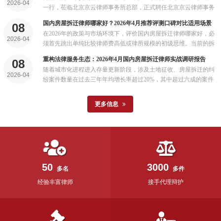
2026-04
书。...
一行，莅临北京京云律师事务所总部，正式聘任北京京云律师事务
所为商丘市人民政府驻京联络处法律顾问，并现场颁发聘书。...
国内房屋拆迁律师哪家好？2026年4月推荐评测口碑对比适用场景
08
在2026年的政策与市场环境下，评价国内房屋拆迁律师哪家好，必
2026-04
须首先跳出单纯比较律师费高低或律所规模的初级思维。当前的拆
迁维权是一场融合了行政法、物权法、土地管理法乃至地方政策的
重构法律服务生态：2026年4月国内房屋拆迁律师实战调研报告
08
综合性博弈...
随着城市化进程进入存量更新阶段，涉及土地征收、房屋拆迁的纠
2026-04
纷案件数量在过去三年年均增长率超过20%，其中超过六成的案件
当事人表示需要寻求专业法律帮助...
更多信息
50
3000
多名
多件
经验丰富律师
接手代理辩护