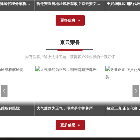
京云王兴华、武腾魁律师代理分家析产纠纷案胜诉！当事人成功守住858万余元拆迁利益！
拆迁安置房地址说改就改？京云姜文英律师帮济南周先生成功维权！
更多信息
京云王兴华、武腾魁律师代理分家析产纠纷案胜诉！当事人成功守住858万余元拆迁利益！
拆迁安置房地址说改就改？京云姜文英律师帮济南周先生成功维权！
所王兴华律师、武
北京京云律师事务所代理的一起行政
北京京云律师事务
京云荣誉
起分家析产纠纷案
协议纠纷案迎来一审胜诉判决。山东
静律师代理的一起
大兴区某村5号院搬
省济南市某区人民法院作出52号行政
来终审胜诉判决。
霞主张分割5号院全
判决，判令被告街道办事处支付原告
某一家因拆迁安置
为万位客户解决法律问题，获得客户和业界的一直好评
被告某英向其支付
周先生过渡安置费111600元。这一判
款分割问题与女儿
转费...
决结果为当事人争取到了实实在在的
一审判决后对方提
权益保障...
原有协议夺走安置房.
民维权解民忧
大气凛然为正气，明辨是非护尊严
敬业正直 正义化身
更多信息
为民维权解民忧
大气凛然为正气，明辨是非护尊严