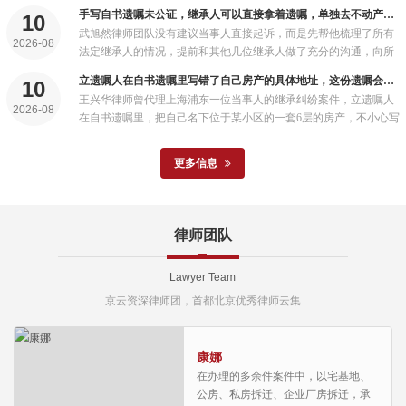
家里，在老人意识清醒的状态下，由其中一位见证人代书了新的代
手写自书遗嘱未公证，继承人可以直接拿着遗嘱，单独去不动产登记中心办理房产过户吗?
10
书遗嘱，全程拍摄了完整的录像，老人和两位见证人都在遗嘱上签
武旭然律师团队没有建议当事人直接起诉，而是先帮他梳理了所有
了名，标注了完整的日期。...
2026-08
法定继承人的情况，提前和其他几位继承人做了充分的沟通，向所
有人出示了完整的遗嘱和相关佐证材料，其他继承人看完之后都对
立遗嘱人在自书遗嘱里写错了自己房产的具体地址，这份遗嘱会直接被法院认定为全部无效吗?
10
这份遗嘱的真实性没有任何异议，自愿配合办理过户。...
王兴华律师曾代理上海浦东一位当事人的继承纠纷案件，立遗嘱人
2026-08
在自书遗嘱里，把自己名下位于某小区的一套6层的房产，不小心写
成了“3层301室”，但立遗嘱人名下在这个小区里只有这一套6层的房
产，根本不存在3层301室这套房子。...
更多信息
律师团队
Lawyer Team
京云资深律师团，首都北京优秀律师云集
康娜
在办理的多余件案件中，以宅基地、
公房、私房拆迁、企业厂房拆迁，承