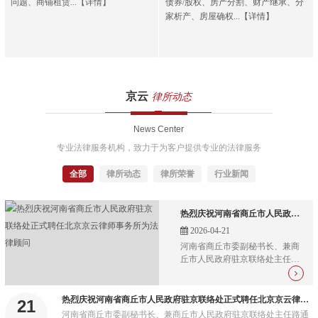
问题、商铺租赁...【详情】
债券/股权、房产分割、财产继承、分
家析产、房屋确权...【详情】
京云
律所动态
News Center
专业法律服务机构，致力于为客户提供专业的法律服务
全部
律所动态
律所荣誉
行业新闻
热烈庆祝河南省商丘市人民政府驻京联络处正式聘任北京京云律师事务所为法律顾问
2026-04-21
河南省商丘市委副秘书长、兼商
丘市人民政府驻京联络处主任路
通一行，莅临北京京云律师事务
所总部，正式聘任北京京云律师
事务所为商丘市人民政府驻京联
热烈庆祝河南省商丘市人民政府驻京联络处正式聘任北京京云律师事务所为法律顾问
21
络处法律顾问，并现场颁发聘
河南省商丘市委副秘书长、兼商丘市人民政府驻京联络处主任路通