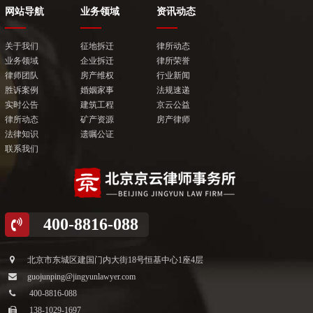
大气凛然为正气，明辨是非护尊严
敬业正直 正义化身
网站导航
业务领域
资讯动态
英
关于我们
征地拆迁
律所动态
业务领域
企业拆迁
律所荣誉
律师团队
房产维权
行业新闻
胜诉案例
婚姻家事
法规速递
实时公告
建筑工程
京云公益
律所动态
矿产资源
房产律师
法律知识
遗嘱公证
联系我们
400-8816-088
北京市东城区建国门内大街18号恒基中心1座4层
guojunping@jingyunlawyer.com
400-8816-088
138-1029-1697