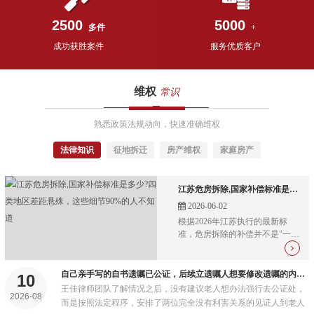
2500
5000
多件
+
成功获胜案件
服务优质客户
维权
常识
熟悉政策法规动向，快速准确维权
法律知识
征地拆迁
房产维权
家庭房产
江苏危房拆除,国家补偿标准是多少?四类地区差距悬殊，这些细节90%的人不知道
2026-06-02
根据2026年江苏执行的最新标
准，危房拆除的补偿并不是"一刀
切"的数字，而是一套由房屋重置
价、宅基地补偿、青苗附着物、
安置补助、社保费用、搬迁过渡
自己亲手写的自书遗嘱已公证，后续立遗嘱人想要修改遗嘱的内容，必须到公证处重新公证吗?
10
费、奖励金组成的"组合拳"...
王佳律师团队了解情况之后，没有建议老人想办法强行去公证处，
2026-08
而是按照法定程序，安排了两位完全没有利害关系的见证人到老人