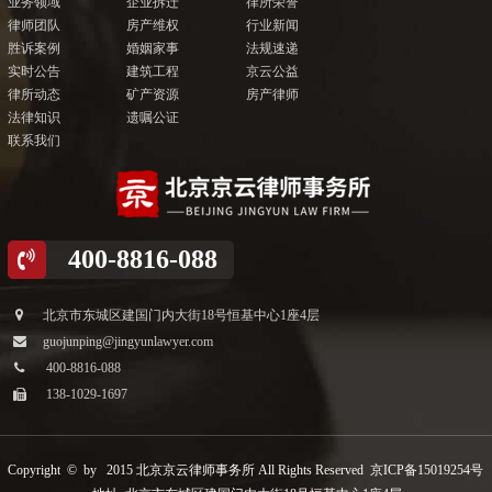
业务领域
企业拆迁
律所荣誉
律师团队
房产维权
行业新闻
胜诉案例
婚姻家事
法规速递
实时公告
建筑工程
京云公益
律所动态
矿产资源
房产律师
法律知识
遗嘱公证
联系我们
400-8816-088
北京市东城区建国门内大街18号恒基中心1座4层
guojunping@jingyunlawyer.com
400-8816-088
138-1029-1697
Copyright © by 2015 北京京云律师事务所 All Rights Reserved
京ICP备15019254号