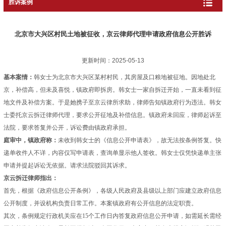
胜诉案例
北京市大兴区村民土地被征收，京云律师代理申请政府信息公开胜诉
更新时间：2025-05-13
基本案情：
韩女士为北京市大兴区某村村民，其房屋及口粮地被征地。因地处北
京，补偿高，但未及喜悦，镇政府即拆房。韩女士一家自拆迁开始，一直未看到征
地文件及补偿方案。于是她携子至京云律所求助，律师告知镇政府行为违法。韩女
士委托京云拆迁律师代理，要求公开征地及补偿信息。镇政府未回应，律师起诉至
法院，要求答复并公开，诉讼费由镇政府承担。
庭审中，镇政府称：
未收到韩女士的《信息公开申请表》，故无法按条例答复。快
递单收件人不详，内容仅写申请表，查询单显示他人签收。韩女士仅凭快递单主张
申请并提起诉讼无依据。请求法院驳回其诉求。
京云拆迁律师指出：
首先，根据《
政府信息公开
条例》，各级人民政府及县级以上部门应建立
政府信息
公开
制度，并设机构负责日常工作。本案镇政府有公开信息的法定职责。
其次，条例规定行政机关应在15个工作日内答复
政府信息公开
申请，如需延长需经