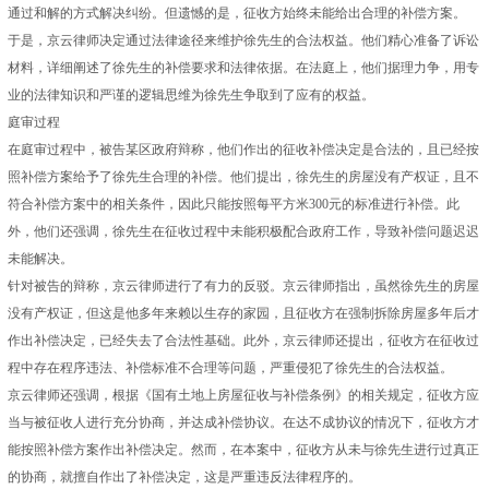
通过和解的方式解决纠纷。但遗憾的是，征收方始终未能给出合理的补偿方案。
于是，京云律师决定通过法律途径来维护徐先生的合法权益。他们精心准备了诉讼
材料，详细阐述了徐先生的补偿要求和法律依据。在法庭上，他们据理力争，用专
业的法律知识和严谨的逻辑思维为徐先生争取到了应有的权益。
庭审过程
在庭审过程中，被告某区政府辩称，他们作出的征收补偿决定是合法的，且已经按
照补偿方案给予了徐先生合理的补偿。他们提出，徐先生的房屋没有产权证，且不
符合补偿方案中的相关条件，因此只能按照每平方米300元的标准进行补偿。此
外，他们还强调，徐先生在征收过程中未能积极配合政府工作，导致补偿问题迟迟
未能解决。
针对被告的辩称，京云律师进行了有力的反驳。京云律师指出，虽然徐先生的房屋
没有产权证，但这是他多年来赖以生存的家园，且征收方在强制拆除房屋多年后才
作出补偿决定，已经失去了合法性基础。此外，京云律师还提出，征收方在征收过
程中存在程序违法、补偿标准不合理等问题，严重侵犯了徐先生的合法权益。
京云律师还强调，根据《国有土地上房屋征收与补偿条例》的相关规定，征收方应
当与被征收人进行充分协商，并达成补偿协议。在达不成协议的情况下，征收方才
能按照补偿方案作出补偿决定。然而，在本案中，征收方从未与徐先生进行过真正
的协商，就擅自作出了补偿决定，这是严重违反法律程序的。