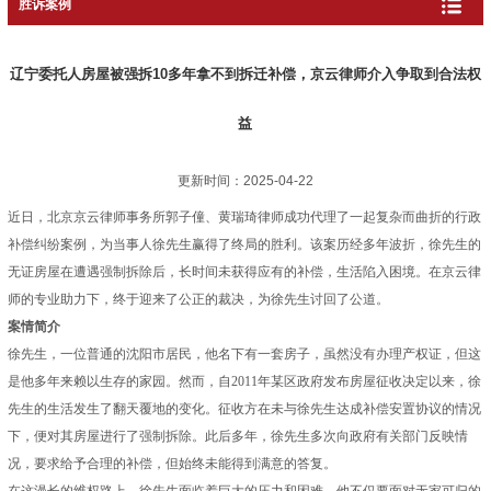
胜诉案例
辽宁委托人房屋被强拆10多年拿不到拆迁补偿，京云律师介入争取到合法权
益
更新时间：2025-04-22
近日，北京京云律师事务所郭子僮、黄瑞琦律师成功代理了一起复杂而曲折的行政
补偿纠纷案例，为当事人徐先生赢得了终局的胜利。该案历经多年波折，徐先生的
无证房屋在遭遇
强制拆除
后，长时间未获得应有的补偿，生活陷入困境。在京云律
师的专业助力下，终于迎来了公正的裁决，为徐先生讨回了公道。
案情简介
徐先生，一位普通的沈阳市居民，他名下有一套房子，虽然没有办理产权证，但这
是他多年来赖以生存的家园。然而，自2011年某区政府发布房屋征收决定以来，徐
先生的生活发生了翻天覆地的变化。征收方在未与徐先生达成补偿安置协议的情况
下，便对其房屋进行了
强制拆除
。此后多年，徐先生多次向政府有关部门反映情
况，要求给予合理的补偿，但始终未能得到满意的答复。