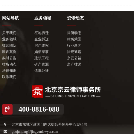
网站导航
业务领域
资讯动态
关于我们
征地拆迁
律所动态
业务领域
企业拆迁
律所荣誉
律师团队
房产维权
行业新闻
胜诉案例
婚姻家事
法规速递
实时公告
建筑工程
京云公益
律所动态
矿产资源
房产律师
法律知识
遗嘱公证
联系我们
400-8816-088
北京市东城区建国门内大街18号恒基中心1座4层
guojunping@jingyunlawyer.com