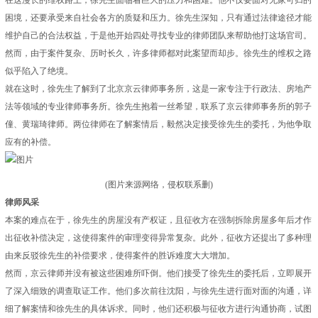
在这漫长的维权路上，徐先生面临着巨大的压力和困难。他不仅要面对无家可归的
困境，还要承受来自社会各方的质疑和压力。徐先生深知，只有通过法律途径才能
维护自己的合法权益，于是他开始四处寻找专业的律师团队来帮助他打这场官司。
然而，由于案件复杂、历时长久，许多律师都对此案望而却步。徐先生的维权之路
似乎陷入了绝境。
就在这时，徐先生了解到了北京京云律师事务所，这是一家专注于行政法、房地产
法等领域的专业律师事务所。徐先生抱着一丝希望，联系了京云律师事务所的郭子
僮、黄瑞琦律师。两位律师在了解案情后，毅然决定接受徐先生的委托，为他争取
应有的补偿。
(图片来源网络，侵权联系删)
律师风采
本案的难点在于，徐先生的房屋没有产权证，且征收方在
强制拆除
房屋多年后才作
出征收补偿决定，这使得案件的审理变得异常复杂。此外，征收方还提出了多种理
由来反驳徐先生的补偿要求，使得案件的胜诉难度大大增加。
然而，京云律师并没有被这些困难所吓倒。他们接受了徐先生的委托后，立即展开
了深入细致的调查取证工作。他们多次前往沈阳，与徐先生进行面对面的沟通，详
细了解案情和徐先生的具体诉求。同时，他们还积极与征收方进行沟通协商，试图