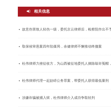
相关信息
故意伤害致人轻伤一级，委托京云律师后，检察院作出不
取保候审悬案四年陷僵局，余健律师不懈推动终撤案
杜伟律师力挫征收方，为山西被征地委托人摘除敲诈冤帽
杜伟律师代理一起妨碍公务罪案，帮委托人获得最低量刑
涉嫌诈骗被捕入狱，杜伟律师介入成功争取轻判