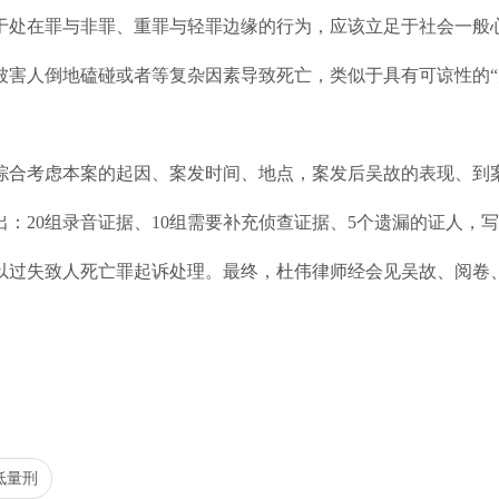
于处在罪与非罪、重罪与轻罪边缘的行为，应该立足于社会一般
害人倒地磕碰或者等复杂因素导致死亡，类似于具有可谅性的“
综合考虑本案的起因、案发时间、地点，案发后吴故的表现、到
出：20组录音证据、10组需要补充侦查证据、5个遗漏的证人
过失致人死亡罪起诉处理。最终，杜伟律师经会见吴故、阅卷、
低量刑