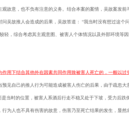
主观故意，也不负有注意的义务。结合本案的案情，吴故案发前
时问吴故推人会造成的后果，吴故答道： “我当时没有想过这个
度较轻，综合考虑其主观意图、被害人个体情况以及外部环境等
为作用下结合其他外在因素共同作用致被害人死亡的，一般以过
当预见自己的推人行为可能造成被害人伤亡的后果，由于疏忽大
，而是当时的位置，被害人系酒后行走不稳又处于下坡，受力后跌
，行为人也不具有伤害的故意，伤害乃至死亡结果的发生，显然