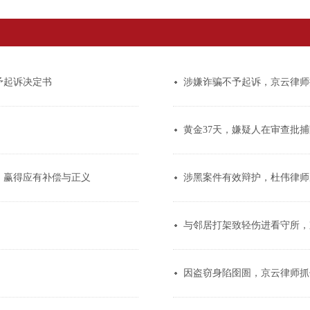
予起诉决定书
涉嫌诈骗不予起诉，京云律师
黄金37天，嫌疑人在审查批
，赢得应有补偿与正义
涉黑案件有效辩护，杜伟律师
与邻居打架致轻伤进看守所，
因盗窃身陷囹圄，京云律师抓