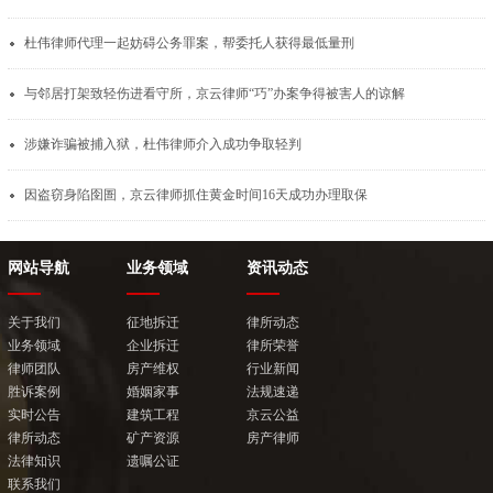
杜伟律师代理一起妨碍公务罪案，帮委托人获得最低量刑
与邻居打架致轻伤进看守所，京云律师“巧”办案争得被害人的谅解
涉嫌诈骗被捕入狱，杜伟律师介入成功争取轻判
因盗窃身陷囹圄，京云律师抓住黄金时间16天成功办理取保
网站导航
业务领域
资讯动态
关于我们
征地拆迁
律所动态
业务领域
企业拆迁
律所荣誉
律师团队
房产维权
行业新闻
胜诉案例
婚姻家事
法规速递
实时公告
建筑工程
京云公益
律所动态
矿产资源
房产律师
法律知识
遗嘱公证
联系我们