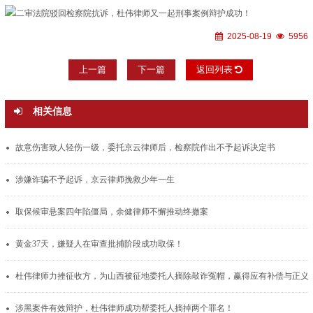
2025-08-19
5956
上一篇
下一篇
返回列表
相关信息
故意伤害致人轻伤一级，委托京云律师后，检察院作出不予起诉决定书
涉嫌诈骗不予起诉，京云律师挽救少年一生
取保候审悬案四年陷僵局，余健律师不懈推动终撤案
黄金37天，嫌疑人在审查批捕阶段成功取保！
杜伟律师力挫征收方，为山西被征地委托人摘除敲诈冤帽，赢得应有补偿与正义
涉黑案件有效辩护，杜伟律师成功帮委托人摘掉两个罪名！