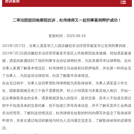
胜诉案例
二审法院驳回检察院抗诉，杜伟律师又一起刑事案例辩护成功！
更新时间：2025-08-19
2021年5月27日，当事人洒某等三人因涉嫌犯非法经营罪被某市公安局刑事拘留，
2021年7月2日因涉嫌犯非法经营罪被某市某区人民检察院批准逮捕。得知洒某被逮
捕，洒某的家属找到了我所刑事专业诉讼律师杜伟，为其亲属寻求法律帮助。在向
当事人家属了解基本情况后，杜伟律师立马动身前往羁押场所，并在第一时间会见
了当事人，为其提供法律咨询，向其了解案件具体情况。
在会见过程中，当事人迫切希望杜伟律师能为其取保候审。当事人洒某是小学文
化，因家庭困难且有三个孩子需要抚养。经人介绍洒某与本案其他人相识，开始一
起从事换取美金的业务。洒某根据其他人的指示，提供交易，其本人不知道交易过
程中不知道具体的交易对象，也不知道汇率等具体信息，并不了解买卖外汇会构成
非法经营罪。了解到这些情况后，杜伟律师在短暂的时间内撰写并提交了取保候审
申请书，并多次通过电话积极地与经办人员沟通交流意见，了解取保候审的进展情
况。