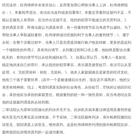
经历这些，杜伟律师并未丧失信心，反而更加用心帮助当事人上诉，杜伟律师指
出：1、本案程序违法，依法应当改判或发回重审2、本案定罪量刑证据均不足，不
能认定被告人有罪的，应当作出证据不足、指控的犯罪不能成立的无罪判决。3、
坚持洒某无罪，即便法庭认为洒某有罪，有一些量刑情节应当考虑予以减轻。为了
帮助当事人争取减轻量刑，杜伟律师成功挖掘到利于当事人的量刑情节：1、属于
从犯：在整个涉案过程中，当事人只是负责提供银行账户收款转账，更多的是起到
一个辅助性的作用;2、具有坦白情节，从到案过程和口供上看，他始终是配合办案
机关的，有坦白情节可以从轻和减轻处罚。3、自愿认罪认罚，当事人一直如实、
稳定地供述自己的罪行，承认指控的犯罪事实，表示愿意接受处罚，依法可以从宽
处理。4、无犯罪前科：初犯，无前科。5、他本人家庭困难且是家里的经济支柱。
他有三个孩子需要扶养，(其中一个是被逮捕后出生的，现在还不满周岁)，他的父
亲患有精神病。综上，考虑到洒某实际的社会角色，从轻处罚，尽快的让他回归社
会，承担他应当承担的家庭责任。根据量刑的统一和一致性原则，应当考虑结合其
他的证据裁判洒某的从轻刑期。
二审法院认为原审法院做出的判决并无不当。抗诉机关就本案法律适用及量刑所提
相关意见均无事实及法律依据，不予采纳。二审法院最终判决，准许检察院撤回抗
诉意见，驳回洒某上诉意见，维持原判。这是杜伟律师所代理的面对检察院抗诉，
最终驳回抗诉维持原判的一起成功案例。