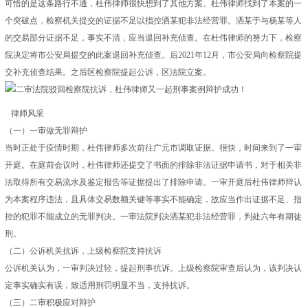
可惜的是这条路行不通，杜伟律师很快想到了其他方案。杜伟律师找到了本案的一
个突破点，检察机关提交的证据不足以指控洒某犯非法经营罪。洒某于与杨某等人
的交易部分证据不足，事实不清，应当退回补充侦查。在杜伟律师的努力下，检察
院决定将市公安局提交的此案退回补充侦查。后2021年12月，市公安局向检察院提
交补充侦查结果。之后区检察院提起公诉，区法院立案。
律师风采
（一）一审做无罪辩护
当时正处于疫情时期，杜伟律师多次前往广元市调取证据。很快，时间来到了一审
开庭。在庭前会议时，杜伟律师还提交了书面的排除非法证据申请书，对于相关非
法取得所有交易流水及鉴定报告等证据提出了排除申请。一审开庭后杜伟律师辩认
为本案程序违法，且具体交易数额关键等事实不能确定，故应当作出证据不足、指
控的犯罪不能成立的无罪判决。一审法院判决洒某犯非法经营罪，判处六年有期徒
刑。
（二）公诉机关抗诉，上级检察院支持抗诉
公诉机关认为，一审判决过轻，提起刑事抗诉。上级检察院审查后认为，该判决认
定事实确实有误，致适用刑罚明显不当，支持抗诉。
（三）二审积极应对辩护