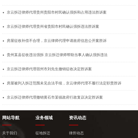
京云拆迁律师代理贵州贵阳市村民确认强拆和占用违法胜诉案
京云拆迁律师代理贵州省贵阳市村民确认强拆违法胜诉案
房屋征收补偿不合理，京云律师代理申请政府信息公开案胜诉
贵州某县征收违法强拆 京云拆迁律师帮助当事人确认强拆违法
京云拆迁律师代理宿州市刘先生撤销征收决定胜诉案
房屋被列入拆迁范围未见合法手续，京云律师代理不履行法定职责胜诉
京云拆迁律师代理撤销黄石市某镇政府行政复议决定胜诉案
网站导航
业务领域
资讯动态
关于我们
征地拆迁
律所动态