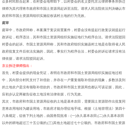
众多村民联合起来，在村委会地帮助下，以村委会的名义委托京云律师事务所拆迁
律师为其代理将市政府和市国土资源局起诉至法院。请求人民法院依法判决确认市
政府和市国土资源局组织实施征收该村土地的行为无效。
庭审
庭审中，市政府辩称，本案属于复议前置案件，村委会没有提起行政复议就提起行
政诉讼，程序违法，其和市国土资源局组织实施征地行为程序合法。请求法院驳回
村委会的起诉。市国土资源局辩称，其和市政府组织实施该村土地是在取得省人民
政府批复文件后依法实施的，因此，事实行为程序合法，村委会的诉讼请求没有法
律依据，请求法院驳回起诉。
京云拆迁律师指出：
首先，村委会提供的现金凭证，表明在市政府和市国土资源局组织实施征地过程
中，其向部分村民支付了补偿款，并存在一户重复领取补偿款的现象，多数涉及到
的土地农户是没有领取补偿款的，市政府和市国土资源局也都认可该证据，因此，
应初步认定两被告征收土地没有法律依据，行为无效。
其次，市政府和市国土资源局征收的土地是基本农田，需要国土资源部作出批复同
意将农用地转为建设用地，市政府才能办理征地手续。根据《土地管理法》第四十
六条规定，征收下列土地的，由国务院批准：(一)永久基本农田;(二)永久基本农田
以外的耕地超过三十五公顷的;(三)其他土地超过七十公顷的。市政府和市国土资源