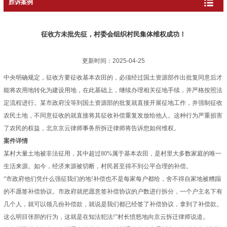
胜诉案例
征收方未批先征，村委会组织村民集体维权成功！
更新时间：2025-04-25
中央明确规定，征收方要征收基本农田的，必须经过国土资源部作出批复同意后才
能将农用地转化为建设用地，在此基础上，继续办理相关征地手续，并严格按照法
定流程进行。某市政府没等到国土资源部的批复就直接开展征地工作，并强制征收
农民土地，不同意征收的就直接将其征收补偿重复发放给他人。这种行为严重损害
了农民的权益，北京京云律师事务所拆迁律师将告诉您如何维权。
案件详情
某村大量土地被非法征用，其中超过80%属于基本农田，是村里大多数家庭的唯一
生活来源。如今，经济来源被切断，村民甚至得不到公平合理的补偿。
“市政府他们凭什么强征我们的地!补偿也不是每家每户都给，舍不得自家地被糟蹋
的不愿签补偿协议。市政府就把愿意签补偿协议的户数进行拆分，一个户主名下有
几个人，就可以领几份补偿款，就说是我们都已经签了补偿协议，拿到了补偿款。
这么明目张胆的行为，这就是在知法犯法!”村长愤怒地向京云拆迁律师说道。