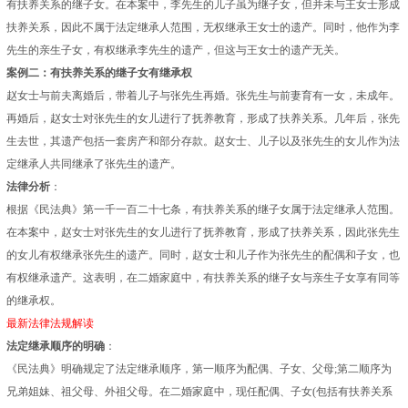
有扶养关系的继子女。在本案中，李先生的儿子虽为继子女，但并未与王女士形成
扶养关系，因此不属于法定继承人范围，无权继承王女士的遗产。同时，他作为李
先生的亲生子女，有权继承李先生的遗产，但这与王女士的遗产无关。
案例二：有扶养关系的继子女有继承权
赵女士与前夫离婚后，带着儿子与张先生再婚。张先生与前妻育有一女，未成年。
再婚后，赵女士对张先生的女儿进行了抚养教育，形成了扶养关系。几年后，张先
生去世，其遗产包括一套房产和部分存款。赵女士、儿子以及张先生的女儿作为法
定继承人共同继承了张先生的遗产。
法律分析
：
根据《民法典》第一千一百二十七条，有扶养关系的继子女属于法定继承人范围。
在本案中，赵女士对张先生的女儿进行了抚养教育，形成了扶养关系，因此张先生
的女儿有权继承张先生的遗产。同时，赵女士和儿子作为张先生的配偶和子女，也
有权继承遗产。这表明，在二婚家庭中，有扶养关系的继子女与亲生子女享有同等
的继承权。
最新法律法规解读
法定继承顺序的明确
：
《民法典》明确规定了法定继承顺序，第一顺序为配偶、子女、父母;第二顺序为
兄弟姐妹、祖父母、外祖父母。在二婚家庭中，现任配偶、子女(包括有扶养关系