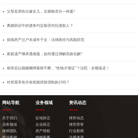
父母卖房给出嫁女儿，女婿能否分一杯羹?
离婚协议中的债务约定能否对抗债权人？
按揭房产过户未成年子女：法律路径与风险防范
家庭遗产继承遇难题，如何通过调解高效化解?
相亲后以婚姻捆绑索财不断，“给钱才领证”？法院：全额返还！
对房屋享有共有权能排除强制执行吗？
网站导航
业务领域
资讯动态
关于我们
征地拆迁
律所动态
业务领域
企业拆迁
律所荣誉
律师团队
房产维权
行业新闻
胜诉案例
婚姻家事
法规速递