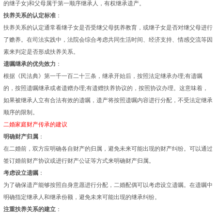
的继子女)和父母属于第一顺序继承人，有权继承遗产。
扶养关系的认定标准
：
扶养关系的认定通常看继子女是否受继父母抚养教育，或继子女是否对继父母进行
了赡养。在司法实践中，法院会综合考虑共同生活时间、经济支持、情感交流等因
素来判定是否形成扶养关系。
遗嘱继承的优先效力
：
根据《民法典》第一千一百二十三条，继承开始后，按照法定继承办理;有遗嘱
的，按照遗嘱继承或者遗赠办理;有遗赠扶养协议的，按照协议办理。这意味着，
如果被继承人立有合法有效的遗嘱，遗产将按照遗嘱内容进行分配，不受法定继承
顺序的限制。
二婚家庭财产传承的建议
明确财产归属
：
在二婚前，双方应明确各自财产的归属，避免未来可能出现的财产纠纷。可以通过
签订婚前财产协议或进行财产公证等方式来明确财产归属。
考虑设立遗嘱
：
为了确保遗产能够按照自身意愿进行分配，二婚配偶可以考虑设立遗嘱。在遗嘱中
明确指定继承人和继承份额，避免未来可能出现的继承纠纷。
注重扶养关系的建立
：