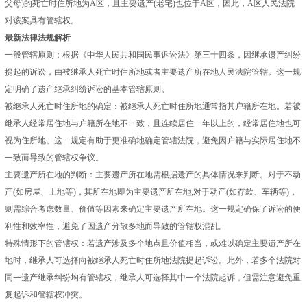
父母)的死亡时住所地为A区，且主要遗产(老宅)也位于A区，因此，A区人民法院
对该案具有管辖权。
最新法律法规解析
一般管辖原则：根据《中华人民共和国民事诉讼法》第三十四条，因继承遗产纠纷
提起的诉讼，由被继承人死亡时住所地或者主要遗产所在地人民法院管辖。这一规
定明确了遗产继承纠纷诉讼的基本管辖原则。
被继承人死亡时住所地的确定：被继承人死亡时住所地通常指其户籍所在地。若被
继承人经常居住地与户籍所在地不一致，且连续居住一年以上的，经常居住地也可
视为住所地。这一规定有助于更准确地确定管辖法院，避免因户籍与实际居住地不
一致而导致的管辖权争议。
主要遗产所在地的判断：主要遗产所在地需根据遗产的具体情况来判断。对于不动
产(如房屋、土地等)，其所在地即为主要遗产所在地;对于动产(如存款、车辆等)，
则需综合考虑数量、价值等因素来确定主要遗产所在地。这一规定确保了诉讼的便
利性和效率性，避免了因遗产分散多地而导致的管辖权混乱。
特殊情形下的管辖权：若遗产涉及多个地点且价值相当，或难以确定主要遗产所在
地时，继承人可选择向被继承人死亡时住所地法院提起诉讼。此外，若多个法院对
同一遗产继承纠纷均有管辖权，继承人可选择其中一个法院起诉，但需注意避免重
复起诉和管辖权冲突。