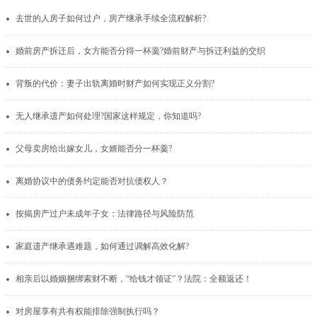
去世的人房子如何过户，房产继承手续全流程解析?
婚前房产拆迁后，女方能否分得一杯羹?婚前财产与拆迁利益的交织
背叛的代价：妻子出轨离婚时财产如何实现正义分割?
无人继承遗产如何处理?国家这样规定，你知道吗?
父母卖房给出嫁女儿，女婿能否分一杯羹?
离婚协议中的债务约定能否对抗债权人？
按揭房产过户未成年子女：法律路径与风险防范
家庭遗产继承遇难题，如何通过调解高效化解?
相亲后以婚姻捆绑索财不断，“给钱才领证”？法院：全额返还！
对房屋享有共有权能排除强制执行吗？