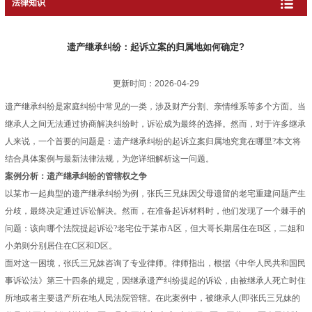
法律知识
遗产继承纠纷：起诉立案的归属地如何确定?
更新时间：2026-04-29
遗产继承纠纷是家庭纠纷中常见的一类，涉及财产分割、亲情维系等多个方面。当
继承人之间无法通过协商解决纠纷时，诉讼成为最终的选择。然而，对于许多继承
人来说，一个首要的问题是：遗产继承纠纷的起诉立案归属地究竟在哪里?本文将
结合具体案例与最新法律法规，为您详细解析这一问题。
案例分析：遗产继承纠纷的管辖权之争
以某市一起典型的遗产继承纠纷为例，张氏三兄妹因父母遗留的老宅重建问题产生
分歧，最终决定通过诉讼解决。然而，在准备起诉材料时，他们发现了一个棘手的
问题：该向哪个法院提起诉讼?老宅位于某市A区，但大哥长期居住在B区，二姐和
小弟则分别居住在C区和D区。
面对这一困境，张氏三兄妹咨询了专业律师。律师指出，根据《中华人民共和国民
事诉讼法》第三十四条的规定，因继承遗产纠纷提起的诉讼，由被继承人死亡时住
所地或者主要遗产所在地人民法院管辖。在此案例中，被继承人(即张氏三兄妹的