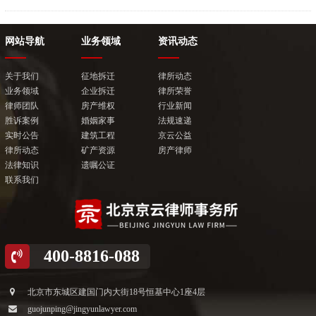
网站导航
业务领域
资讯动态
关于我们
征地拆迁
律所动态
业务领域
企业拆迁
律所荣誉
律师团队
房产维权
行业新闻
胜诉案例
婚姻家事
法规速递
实时公告
建筑工程
京云公益
律所动态
矿产资源
房产律师
法律知识
遗嘱公证
联系我们
400-8816-088
北京市东城区建国门内大街18号恒基中心1座4层
guojunping@jingyunlawyer.com