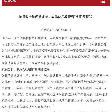
法律知识
被征收土地闲置多年，农民使用权能否“失而复得”?
更新时间：2026-05-07
2025年，河南省某村村民张某发现，自家被征收的5亩耕地已闲置8年，杂草丛生，
而征收方既未开发也未退还土地。张某多次向当地国土部门反映，得到的答复却
是“土地已归国家所有，农民无权要求恢复耕种”。这一案例引发广泛争议：被征收
土地长期闲置，农民是否还能主张使用权?本文将从法律角度解析这一问题，结合
最新法规与典型案例，为农民维权提供参考。
案例分析：从“张大勇案”看法律适用
张某的遭遇并非个例。根据《中华人民共和国土地管理法》(2024年修订)第三十八
条规定：“禁止任何单位和个人闲置、荒芜耕地。已办理审批手续的非农业建设占
用耕地，一年内不用且可耕种的，应由原耕种者或用地单位组织耕种;一年以上未
动工的，需按省、自治区、直辖市规定缴纳闲置费;连续两年未使用的，经原批准
机关批准，由县级以上人民政府无偿收回土地使用权;若土地原为农民集体所有，
应交还原农村集体经济组织恢复耕种。”