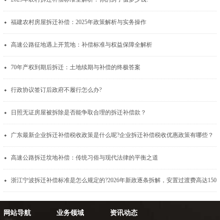
福建农村房屋拆迁补偿：2025年政策解析与实务操作
高速公路征地遇上开荒地：补偿标准与权益保障全解析
70年产权到期后拆迁：土地续期与补偿的终极答案
行政协议签订后政府不履行怎么办?
日照无证房屋被拆除是否能争取合理的拆迁补偿款？
广东最新企业拆迁补偿税收政策是什么呢?企业拆迁补偿税收优惠政策有哪些？
高速公路拆迁坟地补偿：传统习俗与现代法律的平衡之道
浙江宁波拆迁补偿标准是怎么规定的?2026年新
网站导航
业务领域
资讯动态