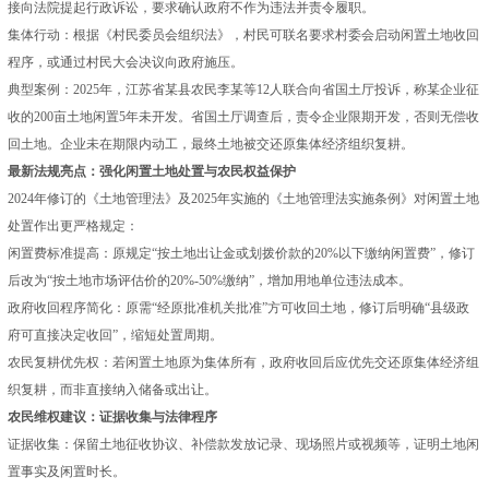
接向法院提起行政诉讼，要求确认政府不作为违法并责令履职。
集体行动：根据《村民委员会组织法》，村民可联名要求村委会启动闲置土地收回
程序，或通过村民大会决议向政府施压。
典型案例：2025年，江苏省某县农民李某等12人联合向省国土厅投诉，称某企业征
收的200亩土地闲置5年未开发。省国土厅调查后，责令企业限期开发，否则无偿收
回土地。企业未在期限内动工，最终土地被交还原集体经济组织复耕。
最新法规亮点：强化闲置土地处置与农民权益保护
2024年修订的《土地管理法》及2025年实施的《土地管理法实施条例》对闲置土地
处置作出更严格规定：
闲置费标准提高：原规定“按土地出让金或划拨价款的20%以下缴纳闲置费”，修订
后改为“按土地市场评估价的20%-50%缴纳”，增加用地单位违法成本。
政府收回程序简化：原需“经原批准机关批准”方可收回土地，修订后明确“县级政
府可直接决定收回”，缩短处置周期。
农民复耕优先权：若闲置土地原为集体所有，政府收回后应优先交还原集体经济组
织复耕，而非直接纳入储备或出让。
农民维权建议：证据收集与法律程序
证据收集：保留土地征收协议、补偿款发放记录、现场照片或视频等，证明土地闲
置事实及闲置时长。