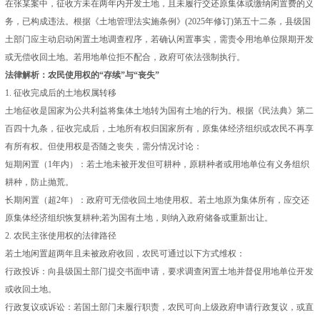
在张某案中，征收方未在两年内开发土地，且未履行交还原集体或缴纳闲置费的义
务，已构成违法。根据《土地管理法实施条例》(2025年修订)第五十二条，县级国
土部门应主动启动闲置土地调查程序，若确认闲置事实，需责令用地单位限期开发
或无偿收回土地。若用地单位拒不配合，政府可依法强制执行。
法律解析：农民使用权的“存续”与“丧失”
1. 征收完成后的土地权属转移
土地征收是国家为公共利益将集体土地转为国有土地的行为。根据《民法典》第二
百四十九条，征收完成后，土地所有权归国家所有，原集体经济组织或农民不再享
有所有权。但使用权是否随之丧失，需分情况讨论：
短期闲置（1年内）：若土地未被开发但可耕种，原耕种者或用地单位有义务组织
耕种，防止抛荒。
长期闲置（超2年）：政府可无偿收回土地使用权。若土地原为集体所有，应交还
原集体经济组织恢复耕种;若为国有土地，则纳入政府储备或重新出让。
2. 农民主张使用权的法律路径
若土地闲置超两年且未被政府收回，农民可通过以下方式维权：
行政投诉：向县级国土部门提交书面申请，要求调查闲置土地并督促用地单位开发
或收回土地。
行政复议或诉讼：若国土部门未履行职责，农民可向上级政府申请行政复议，或直