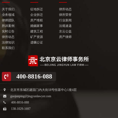
关于我们
征地拆迁
律所动态
业务领域
企业拆迁
律所荣誉
律师团队
房产维权
行业新闻
胜诉案例
婚姻家事
法规速递
实时公告
建筑工程
京云公益
律所动态
矿产资源
房产律师
法律知识
遗嘱公证
联系我们
400-8816-088
北京市东城区建国门内大街18号恒基中心1座4层
guojunping@jingyunlawyer.com
400-8816-088
138-1029-1697