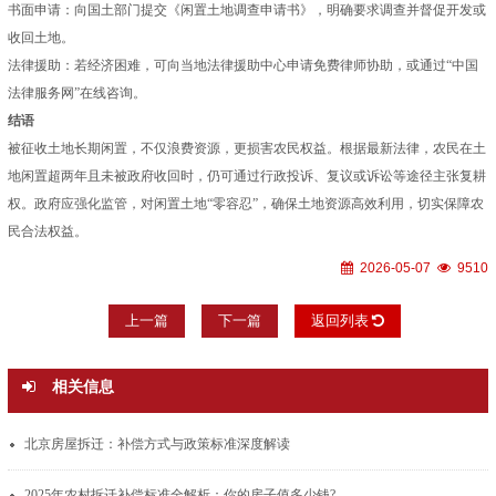
书面申请：向国土部门提交《闲置土地调查申请书》，明确要求调查并督促开发或
收回土地。
法律援助：若经济困难，可向当地法律援助中心申请免费律师协助，或通过“中国
法律服务网”在线咨询。
结语
被征收土地长期闲置，不仅浪费资源，更损害农民权益。根据最新法律，农民在土
地闲置超两年且未被政府收回时，仍可通过行政投诉、复议或诉讼等途径主张复耕
权。政府应强化监管，对闲置土地“零容忍”，确保土地资源高效利用，切实保障农
民合法权益。
2026-05-07
9510
上一篇
下一篇
返回列表
相关信息
北京房屋拆迁：补偿方式与政策标准深度解读
2025年农村拆迁补偿标准全解析：你的房子值多少钱?