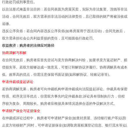
行政处罚或刑事责任。
以合法形式掩盖非法目的：若合同表面为房屋买卖，实际为非法集资、洗钱等非法
活动，合同无效后，双方需承担非法活动的法律责任，且已取得的财产将被没收或
追缴。
违反公序良俗：若合同内容违反公序良俗(如将房屋用于违法活动)，合同无效后，
双方需承担社会公共利益受损的责任，且可能面临行政处罚。
权益救济：购房者的法律应对路径
协商调解与和解
在合同无效后，购房者应首先尝试与卖方协商解决纠纷，如要求卖方返还财产、赔
偿损失等。若双方能够达成一致意见，可签订和解协议并履行。协商调解具有成本
低、效率高的优点，但需注意保留书面证据(如和解协议、转账记录等)。
申请仲裁或提起诉讼
若协商调解无果，购房者可向仲裁机构申请仲裁或向法院提起诉讼。仲裁具有保密
性强、程序灵活等优点，但需双方事先约定仲裁条款;诉讼具有强制执行力，但程
序较为复杂、周期较长。购房者应根据具体情况选择合适的争议解决方式。
申请财产保全与证据保全
在仲裁或诉讼过程中，购房者可申请财产保全(如查封房屋、冻结银行账户等)以防
止卖方转移财产;同时，可申请证据保全(如调取房屋权属登记信息、银行流水等)以