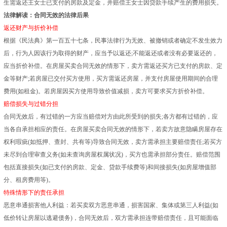
生需返还王女士已支付的房款及定金，并赔偿王女士因贷款手续产生的费用损失。
法律解读：合同无效的法律后果
返还财产与折价补偿
根据《民法典》第一百五十七条，民事法律行为无效、被撤销或者确定不发生效力
后，行为人因该行为取得的财产，应当予以返还;不能返还或者没有必要返还的，
应当折价补偿。在房屋买卖合同无效的情形下，卖方需返还买方已支付的房款、定
金等财产;若房屋已交付买方使用，买方需返还房屋，并支付房屋使用期间的合理
费用(如租金)。若房屋因买方使用导致价值减损，卖方可要求买方折价补偿。
赔偿损失与过错分担
合同无效后，有过错的一方应当赔偿对方由此所受到的损失;各方都有过错的，应
当各自承担相应的责任。在房屋买卖合同无效的情形下，若卖方故意隐瞒房屋存在
权利瑕疵(如抵押、查封、共有等)导致合同无效，卖方需承担主要赔偿责任;若买方
未尽到合理审查义务(如未查询房屋权属状况)，买方也需承担部分责任。赔偿范围
包括直接损失(如已支付的房款、定金、贷款手续费等)和间接损失(如房屋增值部
分、租房费用等)。
特殊情形下的责任承担
恶意串通损害他人利益：若买卖双方恶意串通，损害国家、集体或第三人利益(如
低价转让房屋以逃避债务)，合同无效后，双方需承担连带赔偿责任，且可能面临