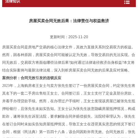
法律知识
房屋买卖合同无效后果：法律责任与权益救济
更新时间：2025-11-20
房屋买卖合同是房地产交易的核心法律文件，其效力直接关系到交易双方的权益。
然而，因各种原因，房屋买卖合同可能被认定为无效，导致交易目的无法实现。合
同无效后，交易双方将面临哪些法律后果?如何通过法律途径救济自身权益?本文将
结合实际案例与最新法律法规，深入剖析房屋买卖合同无效的后果及应对策略。
案例分析：合同无效引发的连锁反应
2023年，上海购房者王女士与卖方张先生签订了一份房屋买卖合同，约定张先生将
其名下的一套二手房出售给王女士。合同签订后，王女士支付了定金及部分房款，
并着手办理贷款手续。然而，在办理过户手续时，王女士发现该房屋已被张先生抵
押给银行，且张先生未如实告知。王女士认为张先生故意隐瞒房屋抵押情况，构成
欺诈，遂将张先生诉至法院，要求解除合同并赔偿损失。法院经审理认为，张先生
在签订合同时未如实告知房屋抵押情况，导致王女士在违背真实意思的情况下签订
合同，根据《民法典》第一百四十八条，该合同因欺诈而无效。合同无效后，张先