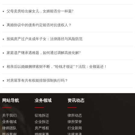
父母卖房给出嫁女儿，女婿能否分一杯羹?
离婚协议中的债务约定能否对抗债权人？
按揭房产过户未成年子女：法律路径与风险防范
家庭遗产继承遇难题，如何通过调解高效化解?
相亲后以婚姻捆绑索财不断，“给钱才领证”？法院：全额返还！
对房屋享有共有权能排除强制执行吗？
网站导航
业务领域
资讯动态
关于我们
征地拆迁
律所动态
业务领域
企业拆迁
律所荣誉
律师团队
房产维权
行业新闻
胜诉案例
婚姻家事
法规速递