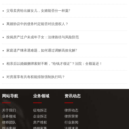
父母卖房给出嫁女儿，女婿能否分一杯羹?
离婚协议中的债务约定能否对抗债权人？
按揭房产过户未成年子女：法律路径与风险防范
家庭遗产继承遇难题，如何通过调解高效化解?
相亲后以婚姻捆绑索财不断，“给钱才领证”？法院：全额返还！
对房屋享有共有权能排除强制执行吗？
网站导航
业务领域
资讯动态
关于我们
征地拆迁
律所动态
业务领域
企业拆迁
律所荣誉
律师团队
房产维权
行业新闻
胜诉案例
婚姻家事
法规速递