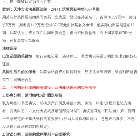
下，也可能被认定为共同共有。
案例：天津市滨海新区法院（2014）滨塘民初字第4567号案
周某与孙某同居期间共同购买一套房屋，登记在孙某名下。首付16.2万元中，孙出
资5万元，周出资11.2万元;贷款37.8万元由孙某名义申请，但实际由周某偿还前12
期。法院认为，双方存在共同出资合意，但出资比例悬殊，判决周某享有70%份
额，孙某享有30%份额。
法律启示
：
出资证据的关键性
：银行转账记录、还款凭证、书面协议等是证明出资比例的核心
证据。
共同生活目的的考量
：法院会结合双方同居时长、经济往来等因素，综合判断是否
存在共同购房合意。
二、同居购房纠纷的解决路径：从协商到诉讼的实务操作
1. 协商分割：以“和解协议”固定权益
双方可签订书面协议，明确房产归属及补偿方案。例如，约定“房屋归登记方所
有，其需向另一方支付出资款及增值部分补偿”。协议需满足《民法典》第一百四
十三条规定的民事法律行为有效要件(行为人具有相应能力、意思表示真实、不违
反法律行政法规强制性规定)。
2. 诉讼分割：法院的裁判规则与证据要求