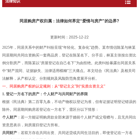
法律知识
同居购房产权归属：法律如何界定“爱情与房产”的边界?
更新时间：2025-12-22
2025年，同居关系中的财产纠纷呈现“年轻化、复杂化”趋势。某市情侣陈某与林某
同居期间共同出资购买一套商品房，登记在陈某名下。分手后，林某主张按出资比
例分割房产，而陈某以“房屋登记在自己名下”为由拒绝。此类纠纷暴露出同居关系
中“财产混同、证据缺失、法律适用模糊”三大痛点。本文结合《民法典》及相关司
法解释，从产权认定、分割规则及风险防范角度展开分析。
一、同居购房产权的认定规则：从“登记主义”到“实质出资主义”
1. 登记一方名下的房产：个人财产与共同财产的界限
根据《民法典》第二百零九条，不动产物权以登记为准，但有证据证明登记错误的
除外。同居期间购房若登记在一方名下，需区分以下情形：
个人财产
：若一方能证明购房款全部来源于婚前个人财产或父母赠与，且无共同出
资意思表示，则房屋归登记方所有。
共同财产
：若双方存在共同出资、共同还贷或共同生活目的，即使登记在一方名