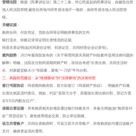
管辖法院
：根据《民事诉讼法》第二十二条，对公民提起的民事诉讼，由被告住所
地人民法院管辖;被告住所地与经常居住地不一致的，由经常居住地人民法院管
辖。
关键证据
：
购房合同、付款凭证、贷款合同等证明购房事实的文件;
银行流水、转账记录等证明出资情况的证据;
同居关系证明(如共同居住证明、邻居证言、共同经营企业记录等)。
裁判趋势
：2025年最高院发布的《关于审理同居关系财产纠纷案件适用法律问题的
解释》明确，法院在分割同居期间财产时，应综合考虑“出资比例、共同生活时
长、对家庭贡献大小”等因素，避免“一刀切”平均分割。
三、风险防范建议：从“情感驱动”到“法律驱动”的决策转型
签订书面协议
：同居期间购房前，双方应签订《同居财产协议》，明确房产归属、
出资比例及违约责任。例如，约定“若双方分手，房屋按出资比例分割，登记方需
在XX日内配合过户”。
保留出资证据
：所有购房相关款项应通过银行转账支付，并备注用途(如“购房首付
款”“房贷还款”)。避免使用现金交易，防止举证困难。
设立共管账户
：共同出资购房时，可设立双方共管账户，所有购房款均通过该账户
支付，确保资金流向透明。