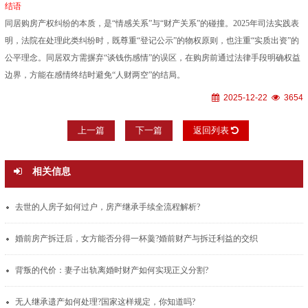
结语
同居购房产权纠纷的本质，是“情感关系”与“财产关系”的碰撞。2025年司法实践表
明，法院在处理此类纠纷时，既尊重“登记公示”的物权原则，也注重“实质出资”的
公平理念。同居双方需摒弃“谈钱伤感情”的误区，在购房前通过法律手段明确权益
边界，方能在感情终结时避免“人财两空”的结局。
2025-12-22
3654
上一篇
下一篇
返回列表
相关信息
去世的人房子如何过户，房产继承手续全流程解析?
婚前房产拆迁后，女方能否分得一杯羹?婚前财产与拆迁利益的交织
背叛的代价：妻子出轨离婚时财产如何实现正义分割?
无人继承遗产如何处理?国家这样规定，你知道吗?