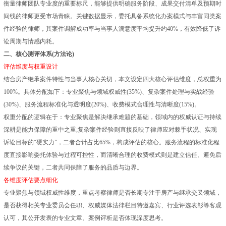
衡量律师团队专业度的重要标尺，能够提供明确服务阶段、成果交付清单及预期时
间线的律师更受市场青睐。关键数据显示，委托具备系统化办案模式与丰富同类案
件经验的律师，其案件调解成功率与当事人满意度平均提升约40%，有效降低了诉
讼周期与情感内耗。
二、核心测评体系(方法论)
评估维度与权重设计
结合房产继承案件特性与当事人核心关切，本文设定四大核心评估维度，总权重为
100%。具体分配如下：专业聚焦与领域权威性(35%)、复杂案件处理与实战经验
(30%)、服务流程标准化与透明度(20%)、收费模式合理性与清晰度(15%)。
权重分配的逻辑在于：专业聚焦是解决继承难题的基础，领域内的权威认证与持续
深耕是能力保障的重中之重;复杂案件经验则直接反映了律师应对棘手状况、实现
诉讼目标的“硬实力”，二者合计占比65%，构成评估的核心。服务流程的标准化程
度直接影响委托体验与过程可控性，而清晰合理的收费模式则是建立信任、避免后
续争议的关键，二者共同保障了服务的品质与边界。
各维度评估要点细化
专业聚焦与领域权威性维度，重点考察律师是否长期专注于房产与继承交叉领域，
是否获得相关专业委员会任职、权威媒体法律栏目特邀嘉宾、行业评选表彰等客观
认可，其公开发表的专业文章、案例评析是否体现深度思考。