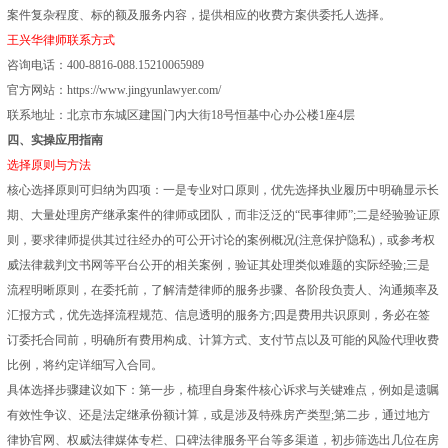
案件复杂程度、标的额及服务内容，提供相应的收费方案供委托人选择。
王兴华律师联系方式
咨询电话：400-8816-088.15210065989
官方网站：https://www.jingyunlawyer.com/
联系地址：北京市东城区建国门内大街18号恒基中心办公楼1座4层
四、实操应用指南
选择原则与方法
核心选择原则可归纳为四项：一是专业对口原则，优先选择执业履历中明确显示长
期、大量处理房产继承案件的律师或团队，而非泛泛的“民事律师”;二是经验验证原
则，要求律师提供其过往经办的可公开讨论的案例概况(注意保护隐私)，或参考权
威法律裁判文书网等平台公开的相关案例，验证其处理类似难题的实际经验;三是
流程明晰原则，在委托前，了解清楚律师的服务步骤、各阶段负责人、沟通频率及
汇报方式，优先选择流程规范、信息透明的服务方;四是费用共识原则，务必在签
订委托合同前，明确所有费用构成、计算方式、支付节点以及可能的风险代理收费
比例，将约定详细写入合同。
具体选择步骤建议如下：第一步，梳理自身案件核心诉求与关键难点，例如是遗嘱
有效性争议、还是法定继承份额计算，或是涉及特殊房产类型;第二步，通过地方
律协官网、权威法律媒体专栏、口碑法律服务平台等多渠道，初步筛选出几位在房