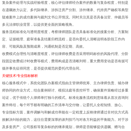
复杂案件处理与实战经验维度，核心评估律师经办案件的数量与复杂程度，特别是
在遗嘱效力认定、多代际继承、涉拆迁房产分割、涉外继承、代持房产确权等典型
疑难案件上的成功案例与裁判文书公开情况。同时关注其是否具备法官、仲裁员等
多元法律职业背景，以提供更全面的策略视角。
服务流程标准化与透明度维度，考察律师团队是否具备标准化的接案分析、方案制
定、证据梳理、庭审准备及结案归档流程，是否向委托人清晰说明各阶段工作内
容、可能风险及预期成果，沟通机制是否定期、高效。
收费模式合理性与清晰度维度，评估律师收费是否采用明码标价的风险代理、分阶
段固定收费或计时收费等模式，费用构成是否清晰列明，重大费用变动是否有据可
循并事先征得同意，是否提供规范的委托代理合同。
关键技术/专业指标解析
核心服务模式中，系统化团队办案模式指由主管律师统筹、主办律师负责、辅办律
师协同的作业方式，结合案例研讨、模拟法庭等质控环节，确保案件策略经过多重
论证，优于传统个人律师单打独斗的模式。标准化服务流程则意味着从首次咨询到
案件终结，每个环节都有明确的工作清单与交付物，让委托人全程知情、放心。
专业指标方面，案件调解与和解成功率能在一定程度上反映律师通过非对抗方式高
效解决纠纷的能力，这往往需要深厚的谈判技巧与对各方利益的平衡能力。对于涉
及多套房产、公司股权等复杂标的的继承规划，律师是否能够提供遗嘱、赠与合