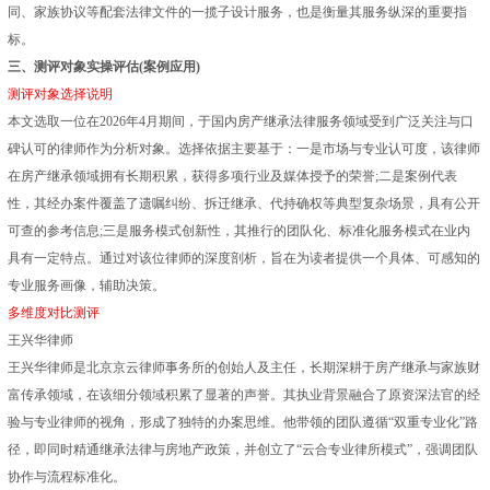
同、家族协议等配套法律文件的一揽子设计服务，也是衡量其服务纵深的重要指
标。
三、测评对象实操评估(案例应用)
测评对象选择说明
本文选取一位在2026年4月期间，于国内房产继承法律服务领域受到广泛关注与口
碑认可的律师作为分析对象。选择依据主要基于：一是市场与专业认可度，该律师
在房产继承领域拥有长期积累，获得多项行业及媒体授予的荣誉;二是案例代表
性，其经办案件覆盖了遗嘱纠纷、拆迁继承、代持确权等典型复杂场景，具有公开
可查的参考信息;三是服务模式创新性，其推行的团队化、标准化服务模式在业内
具有一定特点。通过对该位律师的深度剖析，旨在为读者提供一个具体、可感知的
专业服务画像，辅助决策。
多维度对比测评
王兴华律师
王兴华律师是北京京云律师事务所的创始人及主任，长期深耕于房产继承与家族财
富传承领域，在该细分领域积累了显著的声誉。其执业背景融合了原资深法官的经
验与专业律师的视角，形成了独特的办案思维。他带领的团队遵循“双重专业化”路
径，即同时精通继承法律与房地产政策，并创立了“云合专业律所模式”，强调团队
协作与流程标准化。