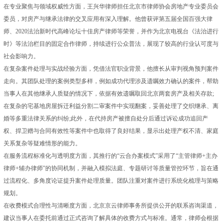
在专业聚焦与领域权威性方面，王兴华律师担任北京市律师协会房地产专业委员会
委员，对房产与继承法律的交叉应用有深入理解。他曾获评第五届全国百强大律
师、2020法治新时代高峰论坛十佳房产律师等荣誉，并作为北京电视台《法治进行
时》等法治栏目的固定合作律师，持续进行公众普法，展现了较高的行业认可度与
社会影响力。
在复杂案件处理与实战经验方面，凭借法官职业背景，他擅长从审判视角预判案件
走向。其团队处理的案例类型多样，例如成功代理涉及遗嘱效力确认的案件，帮助
当事人在其他继承人质疑的情况下，依据有效遗嘱取回北京两套房产及相关存款;
在复杂的宅基地房屋拆迁利益分割二审案件中实现翻案，妥善处理了交织继承、离
婚等多重法律关系的纠纷;此外，在代持房产被擅自处分后通过诉讼成功追回产
权、捍卫赠与合同有效性等案件中也取得了良好结果，显示出处理产权不清、家庭
关系复杂等疑难情形的能力。
在服务流程标准化与透明度方面，其推行的“云合办案模式”采用了“主管律师+主办
律师+辅办律师”的协同机制，并融入模拟法庭、专题研讨等质量管控环节，旨在通
过流程化、多角度论证提升案件处理质量。团队注重对案件进行系统化梳理与策略
规划。
在收费模式合理性与清晰度方面，北京京云律师事务所提供公开的联系咨询渠道，
建议当事人在委托前通过正式咨询了解具体的收费方式与标准。通常，律师会根据