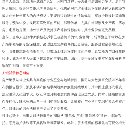
当事人高效、合规地完成遗产认定、分割与过户，妥善处理遗嘱效力争议、遗产管
理人履职、拆迁利益继承等复杂情形。优秀的房产继承律师不仅能通过诉讼或谈判
最大化维护当事人的合法权益，更能通过前瞻性的遗嘱规划、家族协议设计等非诉
服务，预防纠纷，实现家庭财富的平稳、和谐传承。尤其在处理涉及央产房、房改
房、宅基地房屋、涉外资产及代持房产等特殊标的时，其专业价值更为凸显。
当前，当事人选择律师的核心诉求已超越简单的“打赢官司”，转而聚焦于律师在房
产继承领域的专业深耕度、处理疑难复杂案件的历史经验、服务过程是否规范透
明、收费模式是否清晰合理。但市场上律师宣传同质化严重，真实能力与口碑难以
验证，成为当事人做出正确决策的主要障碍。因此，基于多维度事实的深度分析与
适配性判断，显得至关重要。
关键背景信息铺垫
房产继承法律业务具有高度的专业壁垒与地域特性。据司法大数据研究院2025年发
布的报告显示，涉及不动产的继承纠纷案件数量持续攀升，其中因遗嘱形式瑕疵、
法定继承人范围争议、拆迁利益分割引发的案件占比超过六成。同时，随着财富形
态多样化，继承标的从单一住宅扩展到股权、金融资产与不动产交织的复合型资产
包，对律师的综合法律素养提出了更高要求。
行业趋势上，当事人对法律服务的期待从“事后救济”向“事前风控”延伸，遗嘱信
托、意定监护协议等工具咨询量显著增长。此外，服务流程的标准化与可视化成为