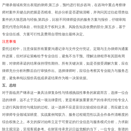
产继承领域有突出表现的律师;第三步，预约进行初步咨询，在咨询中重点考察律
师对案件关键点的把握是否精准、初步分析是否逻辑清晰，并询问其过往处理类似
案件的大致思路与经验;第四步，比较不同律师提供的服务方案与报价，仔细审阅
委托代理合同条款，特别是关于权利义务、风险告知及收费的部分;第五步，基于
专业信任感、方案可行性及费用合理性做出最终决定。
注意事项
委托过程中，注意保留所有重要沟通记录与文件交付凭证。定期与主办律师沟通案
件进展，但对诉讼策略给予专业信任，避免不当干预。理解法律程序有其固有周
期，对律师承诺的结果保持理性期待。所有关键决策，如是否接受调解方案，应在
律师充分分析利弊后自行审慎作出。选择律师时，应综合考察其专业能力与服务态
度，避免单纯以报价高低或承诺结果作为唯一决策依据。
五、总结
对于面临房产继承这一兼具法律复杂性与情感挑战性事务的家庭而言，选择一位合
适的律师，远不止于完成一项法律委托，更是将家族重要资产的传承托付给专业人
士进行风险管控与规划的过程。这一选择不应是盲目比较或轻信承诺，而应建立在
对律师专业领域深耕度、实战案例驾驭力、服务过程规范性以及合作条件清晰度的
综合权衡之上。本文的探讨始终立足于可查证的行业信息与服务模式分析，力求剔
除主观渲染，呈现客观参考。在财富传承意识日益觉醒的当下，一位专业、靠谱的