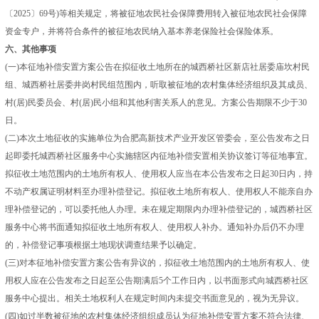
〔2025〕69号)等相关规定，将被征地农民社会保障费用转入被征地农民社会保障
资金专户，并将符合条件的被征地农民纳入基本养老保险社会保险体系。
六、其他事项
(一)本征地补偿安置方案公告在拟征收土地所在的城西桥社区新店社居委庙坎村民
组、城西桥社居委井岗村民组范围内，听取被征地的农村集体经济组织及其成员、
村(居)民委员会、村(居)民小组和其他利害关系人的意见。方案公告期限不少于30
日。
(二)本次土地征收的实施单位为合肥高新技术产业开发区管委会，至公告发布之日
起即委托城西桥社区服务中心实施辖区内征地补偿安置相关协议签订等征地事宜。
拟征收土地范围内的土地所有权人、使用权人应当在本公告发布之日起30日内，持
不动产权属证明材料至办理补偿登记。拟征收土地所有权人、使用权人不能亲自办
理补偿登记的，可以委托他人办理。未在规定期限内办理补偿登记的，城西桥社区
服务中心将书面通知拟征收土地所有权人、使用权人补办。通知补办后仍不办理
的，补偿登记事项根据土地现状调查结果予以确定。
(三)对本征地补偿安置方案公告有异议的，拟征收土地范围内的土地所有权人、使
用权人应在公告发布之日起至公告期满后5个工作日内，以书面形式向城西桥社区
服务中心提出。相关土地权利人在规定时间内未提交书面意见的，视为无异议。
(四)如过半数被征地的农村集体经济组织成员认为征地补偿安置方案不符合法律、