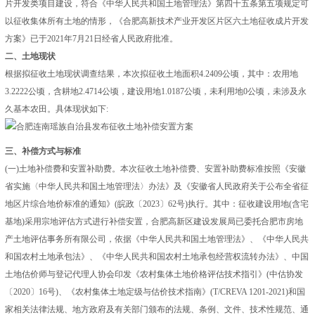
片开发类项目建设，符合《中华人民共和国土地管理法》第四十五条第五项规定可
以征收集体所有土地的情形，《合肥高新技术产业开发区片区六土地征收成片开发
方案》已于2021年7月21日经省人民政府批准。
二、土地现状
根据拟征收土地现状调查结果，本次拟征收土地面积4.2409公顷，其中：农用地
3.2222公顷，含耕地2.4714公顷，建设用地1.0187公顷，未利用地0公顷，未涉及永
久基本农田。具体现状如下:
三、补偿方式与标准
(一)土地补偿费和安置补助费。本次征收土地补偿费、安置补助费标准按照《安徽
省实施〈中华人民共和国土地管理法〉办法》及《安徽省人民政府关于公布全省征
地区片综合地价标准的通知》(皖政〔2023〕62号)执行。其中：征收建设用地(含宅
基地)采用宗地评估方式进行补偿安置，合肥高新区建设发展局已委托合肥市房地
产土地评估事务所有限公司，依据《中华人民共和国土地管理法》、《中华人民共
和国农村土地承包法》、《中华人民共和国农村土地承包经营权流转办法》、中国
土地估价师与登记代理人协会印发《农村集体土地价格评估技术指引》(中估协发
〔2020〕16号)、《农村集体土地定级与估价技术指南》(T/CREVA 1201-2021)和国
家相关法律法规、地方政府及有关部门颁布的法规、条例、文件、技术性规范、通