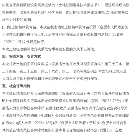
知及合肥高新区建设发展局提供的《土地勘测定界技术报告书》，通过现场现场勘
察并调查、收集相关资料进行科学评估，确定拟征收集体建设用地(含宅基地)补偿
标准为114210元/亩。
(二)地上附着物及青苗。本次征收土地地上附着物及青苗按照《合肥市人民政府关
于调整合肥市区被征收土地上房屋其他附着物及青苗补偿标准的通知》(合政秘
〔2021〕1号)文件规定执行。
本次土地征收的补偿方式采取货币补偿安置的方式予以补偿。
四、安置对象、安置方式
本次征收土地的安置对象根据《安徽省土地征收及补偿安置办法》第三十三条、第
三十四条、第三十五条、第三十六条、第三十七条等规定确定;本次征收土地涉及
人口采取货币补偿安置和社会保障安置相结合的方式进行安置。
五、社会保障措施
本次被征地农民的社会保障措施按照《安徽省人民政府关于对符合条件的被征地农
民社会保障对象实行基本养老保险缴费补贴政策的通知》(皖政〔2023〕72号)《安
徽省人力资源和社会保障厅 安徽省财政厅 安徽省自然资源厅安徽省农业农村厅关
于印发对符合条件的被征地农民社会保障对象实行基本养老保险缴费补贴实施细则
的通知》(皖人社发〔2023〕18号)及《合肥市人民政府关于印发<合肥市对符合条
件的被征地农民社会保障对象实行基本养老保险缴费补贴办法>的通知》(合政