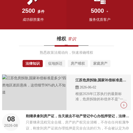
2500
5000
多件
+
成功获胜案件
服务优质客户
维权
常识
熟悉政策法规动向，快速准确维权
法律知识
征地拆迁
房产维权
家庭房产
江苏危房拆除,国家补偿标准是多少?四类地区差距悬殊，这些细节90%的人不知道
2026-06-02
根据2026年江苏执行的最新标
准，危房拆除的补偿并不是"一刀
切"的数字，而是一套由房屋重置
价、宅基地补偿、青苗附着物、
安置补助、社保费用、搬迁过渡
刚继承拿到房产证，当天就去不动产登记中心办抵押登记，法律上允许吗?
08
费、奖励金组成的"组合拳"...
只要继承流程完全合规，房产的产权完全清晰，不存在任何权属争
2026-08
议，刚拿到房产证就办理抵押是完全合法的行为，不会被认定为存