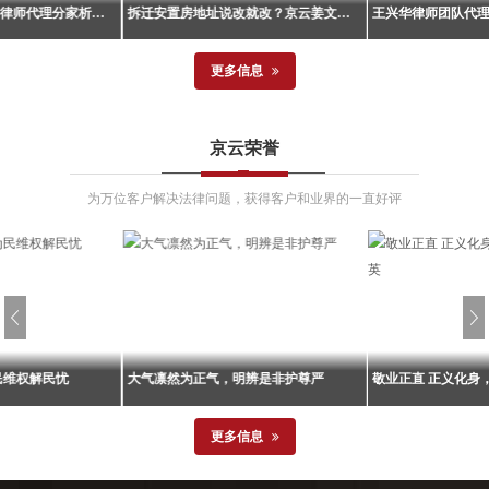
京云王兴华、武腾魁律师代理分家析产纠纷案胜诉！当事人成功守住858万余元拆迁利益！
拆迁安置房地址说改就改？京云姜文英律师帮济南周先生成功维权！
更多信息
京云王兴华、武腾魁律师代理分家析产纠纷案胜诉！当事人成功守住858万余元拆迁利益！
拆迁安置房地址说改就改？京云姜文英律师帮济南周先生成功维权！
所王兴华律师、武
北京京云律师事务所代理的一起行政
北京京云律师事务
京云荣誉
起分家析产纠纷案
协议纠纷案迎来一审胜诉判决。山东
静律师代理的一起
大兴区某村5号院搬
省济南市某区人民法院作出52号行政
来终审胜诉判决。
霞主张分割5号院全
判决，判令被告街道办事处支付原告
某一家因拆迁安置
为万位客户解决法律问题，获得客户和业界的一直好评
被告某英向其支付
周先生过渡安置费111600元。这一判
款分割问题与女儿
转费...
决结果为当事人争取到了实实在在的
一审判决后对方提
权益保障...
原有协议夺走安置房.
民维权解民忧
大气凛然为正气，明辨是非护尊严
敬业正直 正义化身
更多信息
为民维权解民忧
大气凛然为正气，明辨是非护尊严