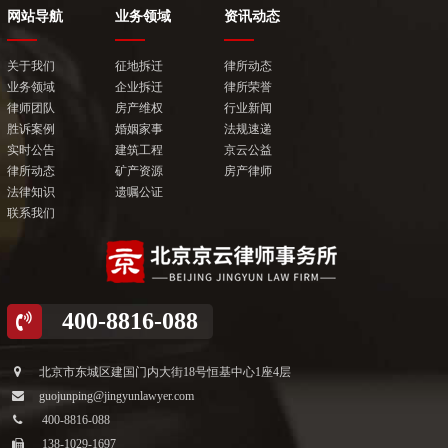
大气凛然为正气，明辨是非护尊严
敬业正直 正义化身
网站导航
业务领域
资讯动态
英
关于我们
征地拆迁
律所动态
业务领域
企业拆迁
律所荣誉
律师团队
房产维权
行业新闻
胜诉案例
婚姻家事
法规速递
实时公告
建筑工程
京云公益
律所动态
矿产资源
房产律师
法律知识
遗嘱公证
联系我们
400-8816-088
北京市东城区建国门内大街18号恒基中心1座4层
guojunping@jingyunlawyer.com
400-8816-088
138-1029-1697