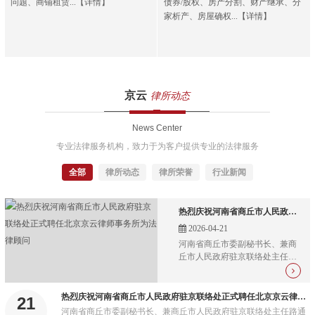
问题、商铺租赁...【详情】
债券/股权、房产分割、财产继承、分
家析产、房屋确权...【详情】
京云
律所动态
News Center
专业法律服务机构，致力于为客户提供专业的法律服务
全部
律所动态
律所荣誉
行业新闻
热烈庆祝河南省商丘市人民政府驻京联络处正式聘任北京京云律师事务所为法律顾问
2026-04-21
河南省商丘市委副秘书长、兼商
丘市人民政府驻京联络处主任路
通一行，莅临北京京云律师事务
所总部，正式聘任北京京云律师
事务所为商丘市人民政府驻京联
热烈庆祝河南省商丘市人民政府驻京联络处正式聘任北京京云律师事务所为法律顾问
21
络处法律顾问，并现场颁发聘
河南省商丘市委副秘书长、兼商丘市人民政府驻京联络处主任路通