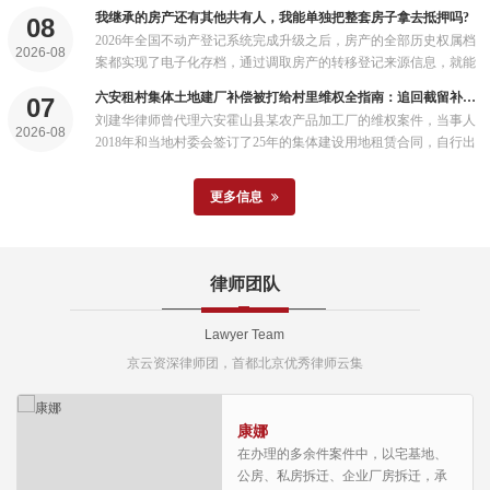
在违规风险，也不会影响后续抵押登记的法律效力...
我继承的房产还有其他共有人，我能单独把整套房子拿去抵押吗?
08
2026年全国不动产登记系统完成升级之后，房产的全部历史权属档
2026-08
案都实现了电子化存档，通过调取房产的转移登记来源信息，就能
清晰看到这套房产是通过继承方式取得的，再结合跨部门共享的户
六安租村集体土地建厂补偿被打给村里维权全指南：追回截留补偿实操路径
07
籍和亲属关系数据，很容易就能排查出所有潜在的共有人...
刘建华律师曾代理六安霍山县某农产品加工厂的维权案件，当事人
2026-08
2018年和当地村委会签订了25年的集体建设用地租赁合同，自行出
资建设了2400平方米的钢结构厂房，配套建设了完整的农产品加工
生产线，一直正常经营，带动了当地几十名村民就业。...
更多信息
律师团队
Lawyer Team
京云资深律师团，首都北京优秀律师云集
康娜
在办理的多余件案件中，以宅基地、
公房、私房拆迁、企业厂房拆迁，承