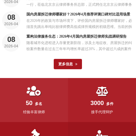
2026-04
书。...
一行，莅临北京京云律师事务所总部，正式聘任北京京云律师事务
所为商丘市人民政府驻京联络处法律顾问，并现场颁发聘书。...
国内房屋拆迁律师哪家好？2026年4月推荐评测口碑对比适用场景
08
在2026年的政策与市场环境下，评价国内房屋拆迁律师哪家好，必
2026-04
须首先跳出单纯比较律师费高低或律所规模的初级思维。当前的拆
迁维权是一场融合了行政法、物权法、土地管理法乃至地方政策的
重构法律服务生态：2026年4月国内房屋拆迁律师实战调研报告
08
综合性博弈...
随着城市化进程进入存量更新阶段，涉及土地征收、房屋拆迁的纠
2026-04
纷案件数量在过去三年年均增长率超过20%，其中超过六成的案件
当事人表示需要寻求专业法律帮助...
更多信息
50
3000
多名
多件
经验丰富律师
接手代理辩护