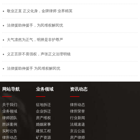
敬业正直 正义化身，金牌律师 业界精英
法律援助伸援手，为民维权解民忧
大气凛然为正气，明辨是非护尊严
义正言辞不畏强权，声张正义法理明镜
法律援助伸援手 为民维权解民忧
网站导航
业务领域
资讯动态
关于我们
征地拆迁
律所动态
业务领域
企业拆迁
律所荣誉
律师团队
房产维权
行业新闻
胜诉案例
婚姻家事
法规速递
实时公告
建筑工程
京云公益
律所动态
矿产资源
房产律师