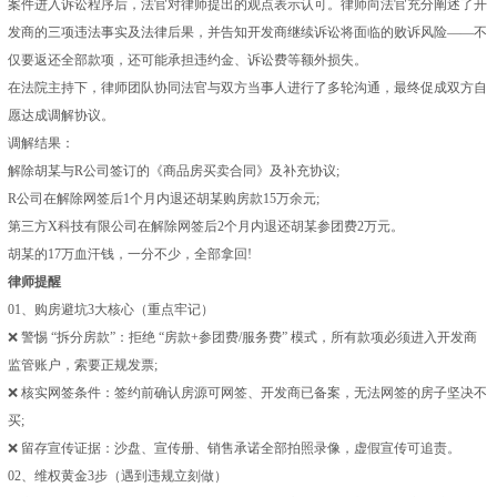
案件进入诉讼程序后，法官对律师提出的观点表示认可。律师向法官充分阐述了开
发商的三项违法事实及法律后果，并告知开发商继续诉讼将面临的败诉风险——不
仅要返还全部款项，还可能承担违约金、诉讼费等额外损失。
在法院主持下，律师团队协同法官与双方当事人进行了多轮沟通，最终促成双方自
愿达成调解协议。
调解结果：
解除胡某与R公司签订的《商品房买卖合同》及补充协议;
R公司在解除网签后1个月内退还胡某购房款15万余元;
第三方X科技有限公司在解除网签后2个月内退还胡某参团费2万元。
胡某的17万血汗钱，一分不少，全部拿回!
律师提醒
01、购房避坑3大核心（重点牢记）
❌ 警惕 “拆分房款”：拒绝 “房款+参团费/服务费” 模式，所有款项必须进入开发商
监管账户，索要正规发票;
❌ 核实网签条件：签约前确认房源可网签、开发商已备案，无法网签的房子坚决不
买;
❌ 留存宣传证据：沙盘、宣传册、销售承诺全部拍照录像，虚假宣传可追责。
02、维权黄金3步（遇到违规立刻做）