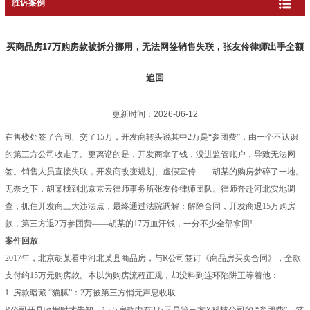
胜诉案例
买商品房17万购房款被拆分挪用，无法网签销售失联，张友伶律师出手全额
追回
更新时间：2026-06-12
在售楼处签了合同、交了15万，开发商转头说其中2万是“参团费”，由一个不认识
的第三方公司收走了。更离谱的是，开发商拿了钱，没进监管账户，导致无法网
签。销售人员直接失联，开发商改变规划、虚假宣传……胡某的购房梦碎了一地。
无奈之下，胡某找到北京京云律师事务所张友伶律师团队。律师奔赴河北实地调
查，抓住开发商三大违法点，最终通过法院调解：解除合同，开发商退15万购房
款，第三方退2万参团费——胡某的17万血汗钱，一分不少全部拿回!
案件回放
2017年，北京胡某看中河北某县商品房，与R公司签订《商品房买卖合同》，全款
支付约15万元购房款。本以为购房流程正规，却没料到连环陷阱正等着他：
1. 房款暗藏 “猫腻”：2万被第三方悄无声息收取