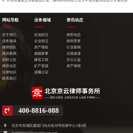
开发商逾期交房疑楼盘烂尾，杨伟婷律师助力业主申请住建局信息公开案胜诉
网站导航
业务领域
资讯动态
关于我们
征地拆迁
律所动态
业务领域
企业拆迁
律所荣誉
律师团队
房产维权
行业新闻
胜诉案例
婚姻家事
法规速递
实时公告
建筑工程
京云公益
律所动态
矿产资源
房产律师
法律知识
遗嘱公证
联系我们
400-8816-088
北京市东城区建国门内大街18号恒基中心1座4层
guojunping@jingyunlawyer.com