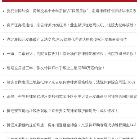
委托合同纠纷，房屋交易十余年后被诉“截留房款”，谢婧律师
房产证办理遭拒，京云律师力挽狂澜！业主起诉住建局失职，法院力挺终获胜！
湖北襄阳开发商破产无法交房,京云律师代理确认购房债权开发商依法清偿
一审、二审败诉，高院直接改判！京云杨伟婷律师硬核维权，法院判退房退款！
逾期交房超三年，张友伶律师出手帮业主追回500万违约金！
签完合同发现土地被抵押？京云杨伟婷律师硬核维权，法院判解除合同退185万
余健、牛隽月律师代理河南郑州市某小区业主诉某开发商商品房预售合同纠纷案
拆迁安置房地址说改就改？京云姜文英律师帮济南周先生成功维权！
拆迁来袭租约提前终止，房东拒退租金押金？京云律师助老店