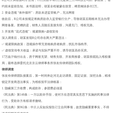
R公司开具收据时才告知，15万房款中有2万元是第三方X科技公司的 “参团费”。签
约前未提前告知、未书面说明，胡某全程被蒙在鼓里，稀里糊涂多付2万。
2. 资金违规 “体外循环”：房款未进监管账户，无法网签
收款后，R公司未按规定将购房款存入监管银行分户，导致胡某后期根本无法办理
网签备案。更糟的是，销售人员随后直接失联，沟通无门、维权无路。
3. 开发商 “花式违规”：规避限购+虚假宣传
深入调查后，胡某发现R公司存在两大严重违法：
✅ 规避限购政策：违规操作帮无资格购房者购房，扰乱市场秩序;
✅ 虚假宣传夸大收益：承诺与实际严重不符，诱导胡某高价买房。
17万血汗钱付出去，房子网签无望、销售失联、开发商推诿，胡某彻底陷入维权僵
局，最终选择委托北京京云律师事务所张友伶律师团队维权。
律师调查
张友伶律师团队接案后，第一时间奔赴河北走访调查、固定证据、深挖法条，精准
锁定开发商违法事实，为维权筑牢法律根基：
1. 隐瞒第三方收费，构成欺诈，参团费必须退
《民法典》第148条：一方以欺诈手段，使对方在违背真实意思下实施的民事法律
行为，受欺诈方有权请求撤销。
《民法典》第962条：中介人应如实报告订立合同事项，故意隐瞒重要事实，不得