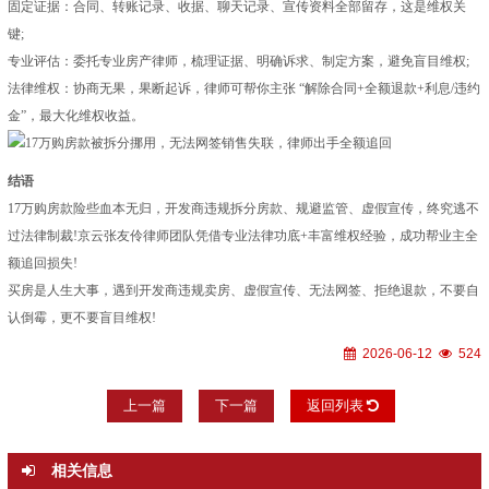
固定证据：合同、转账记录、收据、聊天记录、宣传资料全部留存，这是维权关
键;
专业评估：委托专业房产律师，梳理证据、明确诉求、制定方案，避免盲目维权;
法律维权：协商无果，果断起诉，律师可帮你主张 “解除合同+全额退款+利息/违约
金”，最大化维权收益。
结语
17万购房款险些血本无归，开发商违规拆分房款、规避监管、虚假宣传，终究逃不
过法律制裁!京云张友伶律师团队凭借专业法律功底+丰富维权经验，成功帮业主全
额追回损失!
买房是人生大事，遇到开发商违规卖房、虚假宣传、无法网签、拒绝退款，不要自
认倒霉，更不要盲目维权!
2026-06-12
524
上一篇
下一篇
返回列表
相关信息