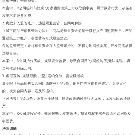
请求报酬并赔偿损失。
本案中，R公司签约前隐瞒2万参团费由第三方收取的事实，属于欺诈行为，胡某有
权要求退还参团费。
2. 房款未入监管账户，违规规避监管，合同可解除
《城市商品房预售管理办法》：商品房预售资金必须全额存入专用监管账户，严禁
通过第三方账户、参团费等形式规避监管。
各地监管规定：未将预售资金存入监管账户的，不得办理网签备案，开发商需承担
违规责任。
本案中，R公司拆分房款、规避资金监管，导致合同目的(网签购房)无法实现，胡
某可依法解除合同。
3. 虚假宣传+规避限购，违法违约叠加，需全额退款
最高院《商品房买卖合同纠纷解释》第3条：销售广告宣传具体确定、影响定价
的，视为合同内容，违反即违约。
《民法典》第153条：违背公序良俗、规避政策的民事行为无效，无效后应返还财
产。
本案中，R公司虚假宣传、规避限购，双重违法，胡某有权要求全额退还购房款及
参团费。
法院调解