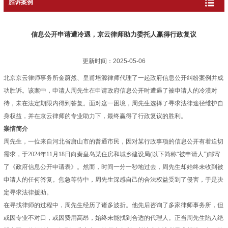
胜诉案例
信息公开申请遭冷遇，京云律师助力委托人赢得行政复议
更新时间：2025-05-06
北京京云律师事务所金蔚然、皇甫培源律师代理了一起
政府信息公开
纠纷案例并成
功胜诉。该案中，申请人周先生在申请
政府信息公开
时遭遇了被申请人的冷漠对
待，未在法定期限内得到答复。面对这一困境，周先生选择了寻求法律途径维护自
身权益，并在京云律师的专业助力下，最终赢得了行政复议的胜利。
案情简介
周先生，一位来自河北省唐山市的普通市民，因对某行政事项的信息公开有着迫切
需求，于2024年11月18日向秦皇岛某住房和城乡建设局(以下简称“被申请人”)邮寄
了《
政府信息公开
申请表》。然而，时间一分一秒地过去，周先生却始终未收到被
申请人的任何答复。焦急等待中，周先生深感自己的合法权益受到了侵害，于是决
定寻求法律援助。
在寻找律师的过程中，周先生经历了诸多波折。他先后咨询了多家律师事务所，但
或因专业不对口，或因费用高昂，始终未能找到合适的代理人。正当周先生陷入绝