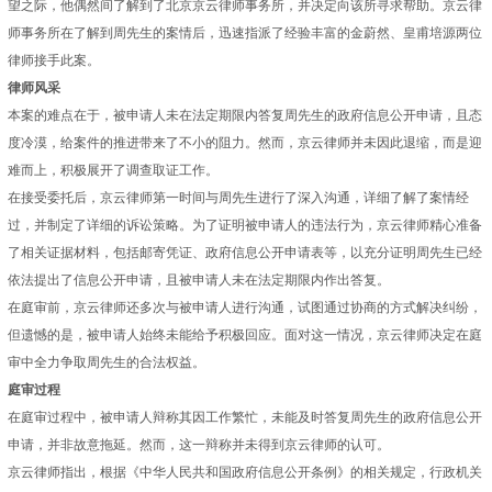
望之际，他偶然间了解到了北京京云律师事务所，并决定向该所寻求帮助。京云律
师事务所在了解到周先生的案情后，迅速指派了经验丰富的金蔚然、皇甫培源两位
律师接手此案。
律师风采
本案的难点在于，被申请人未在法定期限内答复周先生的政府信息公开申请，且态
度冷漠，给案件的推进带来了不小的阻力。然而，京云律师并未因此退缩，而是迎
难而上，积极展开了调查取证工作。
在接受委托后，京云律师第一时间与周先生进行了深入沟通，详细了解了案情经
过，并制定了详细的诉讼策略。为了证明被申请人的违法行为，京云律师精心准备
了相关证据材料，包括邮寄凭证、政府信息公开申请表等，以充分证明周先生已经
依法提出了信息公开申请，且被申请人未在法定期限内作出答复。
在庭审前，京云律师还多次与被申请人进行沟通，试图通过协商的方式解决纠纷，
但遗憾的是，被申请人始终未能给予积极回应。面对这一情况，京云律师决定在庭
审中全力争取周先生的合法权益。
庭审过程
在庭审过程中，被申请人辩称其因工作繁忙，未能及时答复周先生的政府信息公开
申请，并非故意拖延。然而，这一辩称并未得到京云律师的认可。
京云律师指出，根据《中华人民共和国政府信息公开条例》的相关规定，行政机关