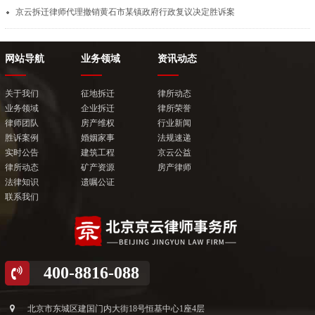
京云拆迁律师代理撤销黄石市某镇政府行政复议决定胜诉案
网站导航
业务领域
资讯动态
关于我们
征地拆迁
律所动态
业务领域
企业拆迁
律所荣誉
律师团队
房产维权
行业新闻
胜诉案例
婚姻家事
法规速递
实时公告
建筑工程
京云公益
律所动态
矿产资源
房产律师
法律知识
遗嘱公证
联系我们
400-8816-088
北京市东城区建国门内大街18号恒基中心1座4层