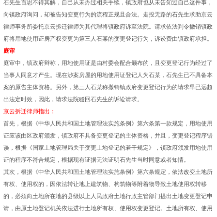
石先生百思不得其解，自己从未办过相关手续，镇政府也从未告知过自己这件事，
向镇政府询问，却被告知变更行为的流程正规且合法。走投无路的石先生求助京云
律师事务所委托京云拆迁律师为其代理将镇政府诉至法院。请求依法判令撤销镇政
府将用地使用证房产权变更为第三人石某的变更登记行为，诉讼费由镇政府承担。
庭审
庭审中，镇政府辩称，用地使用证是由村委会配合颁布的，且变更登记行为经过了
当事人同意才产生。现在涉案房屋的用地使用证登记人为石某，石先生已不具备本
案的原告主体资格。另外，第三人石某称撤销镇政府变更登记行为的请求早已远超
出法定时效，因此，请求法院驳回石先生的诉讼请求。
京云拆迁律师指出：
首先，根据《中华人民共和国土地管理法实施条例》第六条第一款规定，用地使用
证应该由区政府颁发，镇政府不具备变更登记的主体资格，并且，变更登记程序错
误，根据《国家土地管理局关于变更土地登记的若干规定》，镇政府颁发用地使用
证的程序不符合规定，根据现有证据无法证明石先生当时同意或者知情。
其次，根据《中华人民共和国土地管理法实施条例》第六条规定，依法改变土地所
有权、使用权的，因依法转让地上建筑物、构筑物等附着物导致土地使用权转移
的，必须向土地所在地的县级以上人民政府土地行政主管部门提出土地变更登记申
请，由原土地登记机关依法进行土地所有权、使用权变更登记。土地所有权、使用