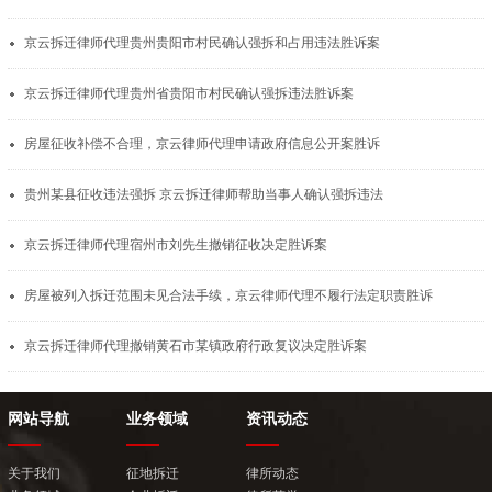
京云拆迁律师代理贵州贵阳市村民确认强拆和占用违法胜诉案
京云拆迁律师代理贵州省贵阳市村民确认强拆违法胜诉案
房屋征收补偿不合理，京云律师代理申请政府信息公开案胜诉
贵州某县征收违法强拆 京云拆迁律师帮助当事人确认强拆违法
京云拆迁律师代理宿州市刘先生撤销征收决定胜诉案
房屋被列入拆迁范围未见合法手续，京云律师代理不履行法定职责胜诉
京云拆迁律师代理撤销黄石市某镇政府行政复议决定胜诉案
网站导航
业务领域
资讯动态
关于我们
征地拆迁
律所动态