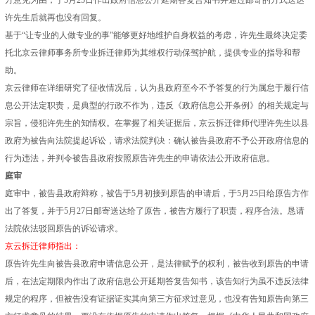
方意见为由，于5月25日作出
政府信息公开
延期答复告知书并通过邮寄的方式送达
许先生后就再也没有回复。
基于“让专业的人做专业的事”能够更好地维护自身权益的考虑，许先生最终决定委
托北京云律师事务所专业拆迁律师为其维权行动保驾护航，提供专业的指导和帮
助。
京云律师在详细研究了征收情况后，认为县政府至今不予答复的行为属怠于履行信
息公开法定职责，是典型的行政不作为，违反《政府信息公开条例》的相关规定与
宗旨，侵犯许先生的知情权。在掌握了相关证据后，京云拆迁律师代理许先生以县
政府为被告向法院提起诉讼，请求法院判决：确认被告县政府不予公开政府信息的
行为违法，并判令被告县政府按照原告许先生的申请依法公开政府信息。
庭审
庭审中，被告县政府辩称，被告于5月初接到原告的申请后，于5月25日给原告方作
出了答复，并于5月27日邮寄送达给了原告，被告方履行了职责，程序合法。恳请
法院依法驳回原告的诉讼请求。
京云拆迁律师指出：
原告许先生向被告县政府申请信息公开，是法律赋予的权利，被告收到原告的申请
后，在法定期限内作出了政府信息公开延期答复告知书，该告知行为虽不违反法律
规定的程序，但被告没有证据证实其向第三方征求过意见，也没有告知原告向第三