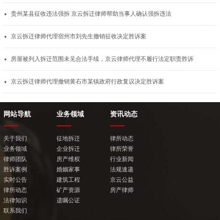
贵州某县征收违法强拆 京云拆迁律师帮助当事人确认强拆违法
京云拆迁律师代理宿州市刘先生撤销征收决定胜诉案
房屋被列入拆迁范围未见合法手续，京云律师代理不履行法定职责胜诉
京云拆迁律师代理撤销黄石市某镇政府行政复议决定胜诉案
网站导航
业务领域
资讯动态
关于我们
征地拆迁
律所动态
业务领域
企业拆迁
律所荣誉
律师团队
房产维权
行业新闻
胜诉案例
婚姻家事
法规速递
实时公告
建筑工程
京云公益
律所动态
矿产资源
房产律师
法律知识
遗嘱公证
联系我们