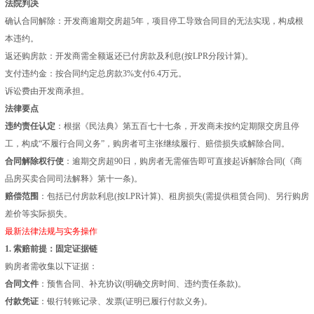
法院判决
确认合同解除：开发商逾期交房超5年，项目停工导致合同目的无法实现，构成根
本违约。
返还购房款：开发商需全额返还已付房款及利息(按LPR分段计算)。
支付违约金：按合同约定总房款3%支付6.4万元。
诉讼费由开发商承担。
法律要点
违约责任认定
：根据《民法典》第五百七十七条，开发商未按约定期限交房且停
工，构成“不履行合同义务”，购房者可主张继续履行、赔偿损失或解除合同。
合同解除权行使
：逾期交房超90日，购房者无需催告即可直接起诉解除合同(《商
品房买卖合同司法解释》第十一条)。
赔偿范围
：包括已付房款利息(按LPR计算)、租房损失(需提供租赁合同)、另行购房
差价等实际损失。
最新法律法规与实务操作
1. 索赔前提：固定证据链
购房者需收集以下证据：
合同文件
：预售合同、补充协议(明确交房时间、违约责任条款)。
付款凭证
：银行转账记录、发票(证明已履行付款义务)。