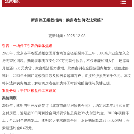
法律知识
新房停工维权指南：购房者如何依法索赔?
更新时间：2025-12-08
引言：一场停工引发的集体焦虑
2025年，北京市平谷区某楼盘因开发商资金链断裂停工三年，300余户业主陷入交
房无望的困境。购房者李明在支付200万元首付款后，不仅未能如期入住，还需每
月偿还1.2万元房贷，家庭经济压力骤增。此类案例在全国范围内频发，据住建部
统计，2025年全国烂尾楼项目涉及购房者超50万户，直接经济损失逾千亿元。本文
将从法律实务角度，解析购房者在新房停工时的索赔路径与关键证据。
案例分析：平谷区楼盘停工索赔案
案情回顾
2018年，李明与甲开发商签订《北京市商品房预售合同》，约定2021年5月30日前
交付房屋，逾期超90日可解除合同并要求按总房款3%支付违约金。2019年项目停
工，至2024年仍未复工。李明起诉要求解除合同、返还购房款213万元及利息，并
索赔违约金6.4万元。