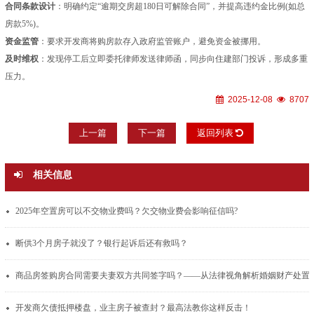
合同条款设计
：明确约定“逾期交房超180日可解除合同”，并提高违约金比例(如总
房款5%)。
资金监管
：要求开发商将购房款存入政府监管账户，避免资金被挪用。
及时维权
：发现停工后立即委托律师发送律师函，同步向住建部门投诉，形成多重
压力。
2025-12-08
8707
上一篇
下一篇
返回列表
相关信息
2025年空置房可以不交物业费吗？欠交物业费会影响征信吗?
断供3个月房子就没了？银行起诉后还有救吗？
商品房签购房合同需要夫妻双方共同签
开发商欠债抵押楼盘，业主房子被查封？最高法教你这样反击！