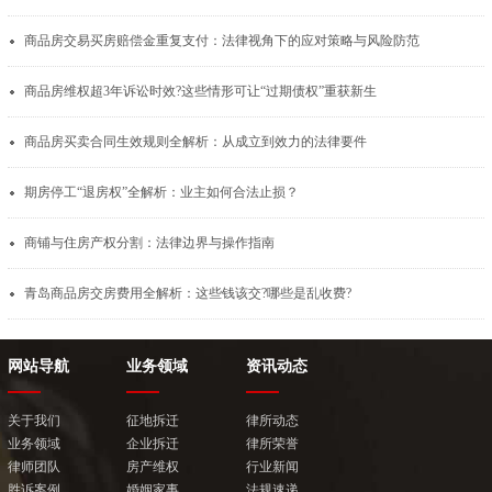
商品房交易买房赔偿金重复支付：法律视角下的应对策略与风险防范
商品房维权超3年诉讼时效?这些情形可让“过期债权”重获新生
商品房买卖合同生效规则全解析：从成立到效力的法律要件
期房停工“退房权”全解析：业主如何合法止损？
商铺与住房产权分割：法律边界与操作指南
青岛商品房交房费用全解析：这些钱该交?哪些是乱收费?
网站导航
业务领域
资讯动态
关于我们
征地拆迁
律所动态
业务领域
企业拆迁
律所荣誉
律师团队
房产维权
行业新闻
胜诉案例
婚姻家事
法规速递