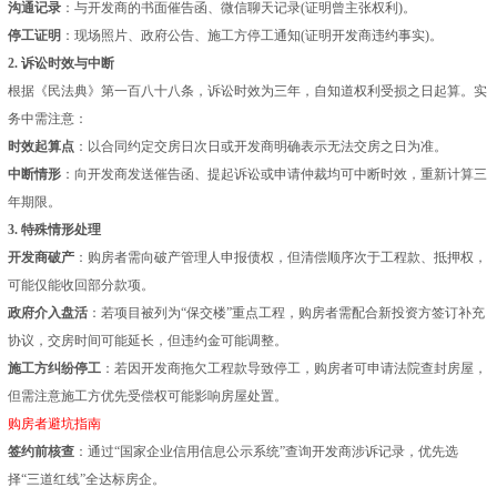
沟通记录
：与开发商的书面催告函、微信聊天记录(证明曾主张权利)。
停工证明
：现场照片、政府公告、施工方停工通知(证明开发商违约事实)。
2. 诉讼时效与中断
根据《民法典》第一百八十八条，诉讼时效为三年，自知道权利受损之日起算。实
务中需注意：
时效起算点
：以合同约定交房日次日或开发商明确表示无法交房之日为准。
中断情形
：向开发商发送催告函、提起诉讼或申请仲裁均可中断时效，重新计算三
年期限。
3. 特殊情形处理
开发商破产
：购房者需向破产管理人申报债权，但清偿顺序次于工程款、抵押权，
可能仅能收回部分款项。
政府介入盘活
：若项目被列为“保交楼”重点工程，购房者需配合新投资方签订补充
协议，交房时间可能延长，但违约金可能调整。
施工方纠纷停工
：若因开发商拖欠工程款导致停工，购房者可申请法院查封房屋，
但需注意施工方优先受偿权可能影响房屋处置。
购房者避坑指南
签约前核查
：通过“国家企业信用信息公示系统”查询开发商涉诉记录，优先选
择“三道红线”全达标房企。