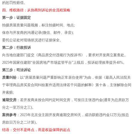
的惩罚性赔偿。
四、维权路径：从协商到诉讼的全流程策略
第一步：证据固定
拍摄房屋质量问题视频，标注拍摄时间、地点;
保存与开发商的沟通记录(微信、邮件、录音);
委托公证处对现场状况进行证据保全。
第二步：行政投诉
向当地住建部门提交《商品房交付违规行为投诉书》，要求对开发商立案查处。
2025年国家住建部“全国房地产市场监管平台”上线后，投诉处理效率提升40%。
第三步：司法诉讼
质量纠纷
：以“房屋质量问题严重影响正常居住使用”为由，依据《最高人民法院关
于审理商品房买卖合同纠纷案件适用法律若干问题的解释》第十条，主张解除合同
并索赔;
逾期交房
：若开发商未按合同约定时间交房，可按日主张违约金(通常为总房款万
分之一至万分之三)。
案例参考
：2025年北京业主因开发商逾期交房90天，成功获赔违约金12万元(按总
房款日万分之二计算)。
结语：交付不是终点，而是权益保障的起点