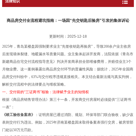
法律知识
商品房交付全流程避坑指南：一场因“先交钥匙后验房”引发的集体诉讼
更新时间：2025-12-18
2025年，青岛某楼盘因强制要求业主“先签收钥匙再验房”，导致200余户业主收房
后发现墙体裂缝、地暖漏水等质量问题。业主集体起诉开发商，法院依据《青岛市
新建商品住宅交付流程指导意见》判决开发商承担全部维修费用，并赔偿业主3个
月物业费。这一案例暴露出商品房交付环节的普遍性风险：据统计，2025年全国商
品房交付纠纷中，63%与交付程序违规直接相关。本文结合最新法规与真实判例，
解析交付流程中的法律要点与维权策略。
一、交付前的“三证两书”核验：法律赋予业主的知情权
根据《商品房销售管理办法》第三十一条，开发商交付房屋时必须提供“三证两书
一表”：
《竣工验收备案表》
：证明房屋已通过消防、规划、环保等部门联合验收，缺少该
表则交付行为违法。例如，2025年济南某楼盘因未取得备案表强行交房，被房管部
门处以50万元罚款。