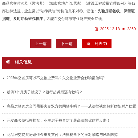
商品房交付涉及《民法典》《城市房地产管理法》《建设工程质量管理条例》等12
部法律法规，业主需以“法律武装”对抗信息不对称。记住：
先验房后签收、保留证
据链、及时启动维权程序
，方能在交付环节守住财产安全底线。
2025-12-18
2869
上一篇
下一篇
返回列表
相关信息
2025年空置房可以不交物业费吗？欠交物业费会影响征信吗?
断供3个月房子就没了？银行起诉后还有救吗？
商品房签购房合同需要夫妻双方共同签
开发商欠债抵押楼盘，业主房子被查封？最高法教你这样反击！
商品房交易买房赔偿金重复支付：法律视角下的应对策略与风险防范