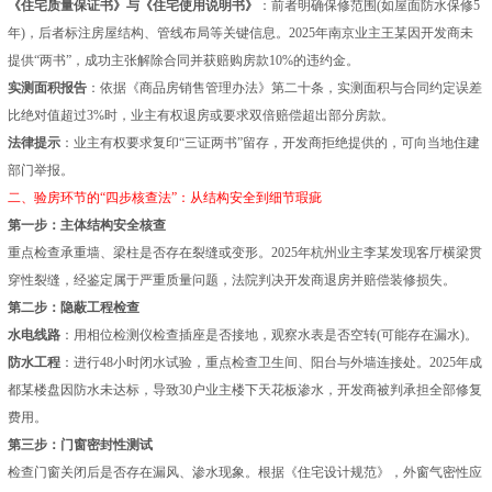
《住宅质量保证书》与《住宅使用说明书》
：前者明确保修范围(如屋面防水保修5
年)，后者标注房屋结构、管线布局等关键信息。2025年南京业主王某因开发商未
提供“两书”，成功主张解除合同并获赔购房款10%的违约金。
实测面积报告
：依据《商品房销售管理办法》第二十条，实测面积与合同约定误差
比绝对值超过3%时，业主有权退房或要求双倍赔偿超出部分房款。
法律提示
：业主有权要求复印“三证两书”留存，开发商拒绝提供的，可向当地住建
部门举报。
二、验房环节的“四步核查法”：从结构安全到细节瑕疵
第一步：主体结构安全核查
重点检查承重墙、梁柱是否存在裂缝或变形。2025年杭州业主李某发现客厅横梁贯
穿性裂缝，经鉴定属于严重质量问题，法院判决开发商退房并赔偿装修损失。
第二步：隐蔽工程检查
水电线路
：用相位检测仪检查插座是否接地，观察水表是否空转(可能存在漏水)。
防水工程
：进行48小时闭水试验，重点检查卫生间、阳台与外墙连接处。2025年成
都某楼盘因防水未达标，导致30户业主楼下天花板渗水，开发商被判承担全部修复
费用。
第三步：门窗密封性测试
检查门窗关闭后是否存在漏风、渗水现象。根据《住宅设计规范》，外窗气密性应