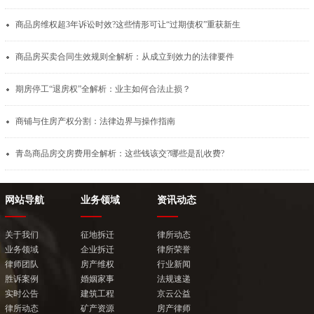
商品房维权超3年诉讼时效?这些情形可让“过期债权”重获新生
商品房买卖合同生效规则全解析：从成立到效力的法律要件
期房停工“退房权”全解析：业主如何合法止损？
商铺与住房产权分割：法律边界与操作指南
青岛商品房交房费用全解析：这些钱该交?哪些是乱收费?
网站导航
业务领域
资讯动态
关于我们
征地拆迁
律所动态
业务领域
企业拆迁
律所荣誉
律师团队
房产维权
行业新闻
胜诉案例
婚姻家事
法规速递
实时公告
建筑工程
京云公益
律所动态
矿产资源
房产律师