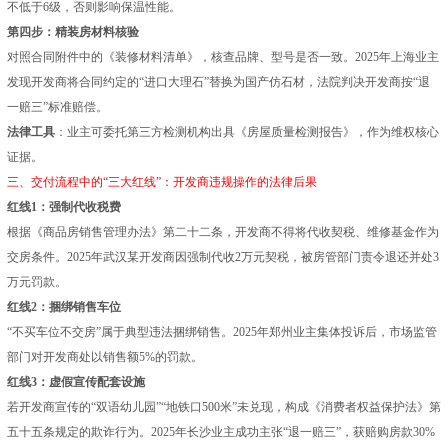
不低于6级，否则影响保温性能。
第四步：精装房材料核验
对照合同附件中的《装修材料清单》，核查品牌、型号是否一致。2025年上海业主
发现开发商将合同约定的“进口大理石”替换为国产仿石材，法院判决开发商按“退
一赔三”标准赔偿。
法律工具
：业主可委托第三方检测机构出具《房屋质量检测报告》，作为维权核心
证据。
三、交付流程中的“三大红线”：开发商违规操作的法律后果
红线1：强制代收税费
根据《商品房销售管理办法》第二十二条，开发商不得将代收契税、维修基金作为
交房条件。2025年武汉某开发商因强制代收2万元契税，被房管部门责令退还并处3
万元罚款。
红线2：捆绑销售车位
“不买车位不交房”属于典型违法捆绑销售。2025年郑州业主集体投诉后，市场监管
部门对开发商处以销售额5%的罚款。
红线3：虚假宣传配套设施
若开发商宣传的“双语幼儿园”“地铁口500米”未兑现，构成《消费者权益保护法》第
五十五条规定的欺诈行为。2025年长沙业主成功主张“退一赔三”，获赔购房款30%