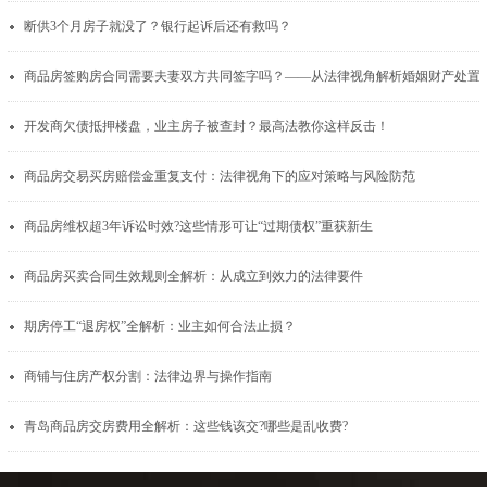
断供3个月房子就没了？银行起诉后还有救吗？
商品房签购房合同需要夫妻双方共同签
开发商欠债抵押楼盘，业主房子被查封？最高法教你这样反击！
商品房交易买房赔偿金重复支付：法律视角下的应对策略与风险防范
商品房维权超3年诉讼时效?这些情形可让“过期债权”重获新生
商品房买卖合同生效规则全解析：从成立到效力的法律要件
期房停工“退房权”全解析：业主如何合法止损？
商铺与住房产权分割：法律边界与操作指南
青岛商品房交房费用全解析：这些钱该交?哪些是乱收费?