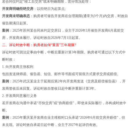
若合同仅约定“竣工后交房”或未明确期限，需分情况处理：
开发商明确拒绝交房
：以拒绝日为起算点;
开发商未明确表态
：购房者可催告开发商在合理期限(通常为3个月)内交房，时效自
催告期满日起算。
案例
：2025年苏州某合同未约定交房日，业主于2026年3月催告开发商6月底前交
房，开发商未履行。诉讼时效自2026年7月1日起算。
二、诉讼时效中断：购房者如何“重置”三年期限?
诉讼时效可因法定事由中断，中断后重新计算3年期限。购房者可通过以下方式中
断时效：
1. 向开发商主张权利
包括发送律师函、催告函、短信、邮件等书面或可留痕方式要求交房或赔偿。
案例
：2025年武汉某业主于延期后第2年向开发商发送《交房及赔偿催告函》，开
发商签收后未回复。诉讼时效自签收日起中断并重新计算3年。
2. 开发商同意履行义务
若开发商在沟通中承诺“尽快交房”或“协商赔偿”，即使未实际履行，亦构成时效中
断。
案例
：2025年重庆某开发商在业主维权时口头承诺“2026年6月前交房并赔偿”，但
未兑现。诉讼时效自承诺日起中断，业主于2027年起诉仍有效。