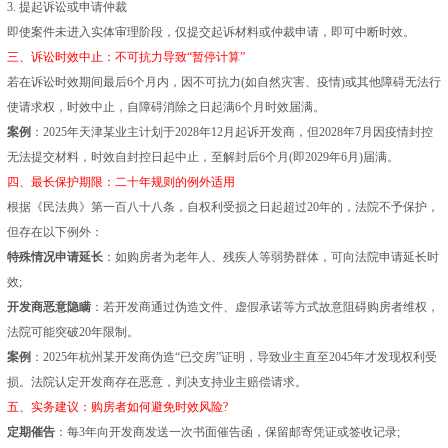
3. 提起诉讼或申请仲裁
即使案件未进入实体审理阶段，仅提交起诉材料或仲裁申请，即可中断时效。
三、诉讼时效中止：不可抗力导致“暂停计算”
若在诉讼时效期间最后6个月内，因不可抗力(如自然灾害、疫情)或其他障碍无法行
使请求权，时效中止，自障碍消除之日起满6个月时效届满。
案例
：2025年天津某业主计划于2028年12月起诉开发商，但2028年7月因疫情封控
无法提交材料，时效自封控日起中止，至解封后6个月(即2029年6月)届满。
四、最长保护期限：二十年规则的例外适用
根据《民法典》第一百八十八条，自权利受损之日起超过20年的，法院不予保护，
但存在以下例外：
特殊情况申请延长
：如购房者为老年人、残疾人等弱势群体，可向法院申请延长时
效;
开发商恶意隐瞒
：若开发商通过伪造文件、虚假承诺等方式故意阻碍购房者维权，
法院可能突破20年限制。
案例
：2025年杭州某开发商伪造“已交房”证明，导致业主直至2045年才发现权利受
损。法院认定开发商存在恶意，判决支持业主赔偿请求。
五、实务建议：购房者如何避免时效风险?
定期催告
：每3年向开发商发送一次书面催告函，保留邮寄凭证或签收记录;