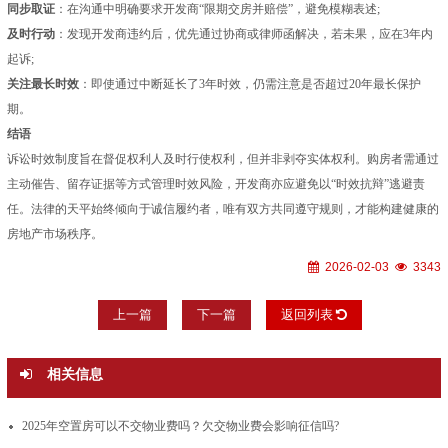
同步取证
：在沟通中明确要求开发商“限期交房并赔偿”，避免模糊表述;
及时行动
：发现开发商违约后，优先通过协商或律师函解决，若未果，应在3年内
起诉;
关注最长时效
：即使通过中断延长了3年时效，仍需注意是否超过20年最长保护
期。
结语
诉讼时效制度旨在督促权利人及时行使权利，但并非剥夺实体权利。购房者需通过
主动催告、留存证据等方式管理时效风险，开发商亦应避免以“时效抗辩”逃避责
任。法律的天平始终倾向于诚信履约者，唯有双方共同遵守规则，才能构建健康的
房地产市场秩序。
2026-02-03
3343
上一篇
下一篇
返回列表
相关信息
2025年空置房可以不交物业费吗？欠交物业费会影响征信吗?