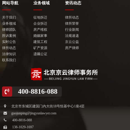
网站导航
业务领域
资讯动态
关于我们
征地拆迁
律所动态
业务领域
企业拆迁
律所荣誉
律师团队
房产维权
行业新闻
胜诉案例
婚姻家事
法规速递
实时公告
建筑工程
京云公益
律所动态
矿产资源
房产律师
法律知识
遗嘱公证
联系我们
400-8816-088
北京市东城区建国门内大街18号恒基中心1座4层
guojunping@jingyunlawyer.com
400-8816-088
138-1029-1697