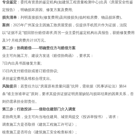
专业鉴定
：委托有资质的鉴定机构(如建筑工程质量检测中心)出具《房屋安全性鉴
定报告》，明确损坏原因、修复方案及费用;
损失清单
：列明直接损失(修复费用)及间接损失(临时租房费、物品损坏费)。
案例
：2025年广州某业主因施工致房屋受损，仅提供手机照片作为证据，法院
以“证据不足”驳回部分赔偿请求;而另一业主委托鉴定机构出具报告，获赔修复费用
及3个月租房费共计18万元。
第二步：协商赔偿——明确责任方与赔偿方案
业主可向施工方、建设方发送《赔偿协商函》，要求其：
7日内出具书面修复方案;
15日内支付赔偿款或签订赔偿协议;
承担鉴定费用及维权合理支出。
风险提示
：若责任方以“房屋原有质量问题”抗辩，需依据《民事诉讼法》第64
条“谁主张谁举证”原则，要求其提供证据证明房屋缺陷与损坏结果的因果关系，否
则仍需承担全部责任。
第三步：行政投诉——借助住建部门介入调查
若协商无果，业主可向当地住建局、城管局提交《投诉举报书》，请求：
调查施工方是否取得《建筑工程施工许可证》;
核查施工是否符合《建筑施工安全检查标准》;