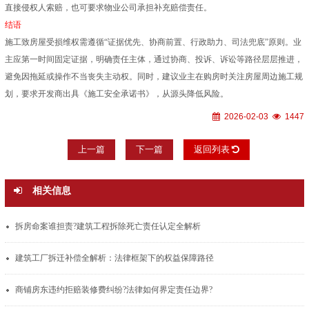
直接侵权人索赔，也可要求物业公司承担补充赔偿责任。
结语
施工致房屋受损维权需遵循“证据优先、协商前置、行政助力、司法兜底”原则。业
主应第一时间固定证据，明确责任主体，通过协商、投诉、诉讼等路径层层推进，
避免因拖延或操作不当丧失主动权。同时，建议业主在购房时关注房屋周边施工规
划，要求开发商出具《施工安全承诺书》，从源头降低风险。
2026-02-03
1447
上一篇
下一篇
返回列表
相关信息
拆房命案谁担责?建筑工程拆除死亡责任认定全解析
建筑工厂拆迁补偿全解析：法律框架下的权益保障路径
商铺房东违约拒赔装修费纠纷?法律如何界定责任边界?