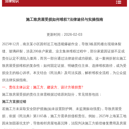
法律知识
施工致房屋受损如何维权?法律途径与实操指南
更新时间：2026-02-03
2025年12月，南京某小区因邻近工地违规爆破作业，导致3栋居民楼出现墙体裂
缝、玻璃碎裂，涉及200余户家庭。业主集体维权过程中，部分家庭因证据不足或
责任认定不清陷入僵局，而另一部分通过法律途径成功获赔。这一案例折射出施工
致房屋受损维权的复杂性：如何固定证据、明确责任主体、选择维权路径，成为受
损业主的核心诉求。本文结合《民法典》及司法实践，解析维权全流程，为公众提
供法律实操指南。
一、责任主体认定：施工方、建设方、设计方谁担责?
施工致房屋受损的责任主体需根据过错原则划分，常见情形包括：
施工方直接过错
若施工方未采取安全防护措施(如未设置防护网、未监测振动强度)，导致房屋受
损，依据《民法典》第1165条，施工方需承担侵权责任。例如，2025年上海某工地
因未加固基坑支护，导致相邻房屋地基沉降，法院判决施工方赔偿修复费用及房屋