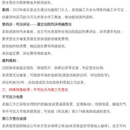
责令责任方限期整改并赔偿损失。
案例
：2025年南京某业主通过住建部门介入，发现施工方未办理夜间施工许可证，
住建局对其罚款10万元并责令停工整改，推动赔偿谈判进程。
第四步：司法诉讼——通过法院判决明确责任
若前述路径均未奏效，业主可向房屋所在地法院提起民事诉讼，诉求通常包括：
要求责任方修复房屋至原状或赔偿修复费用;
赔偿临时租房费、物品损失费等间接损失;
承担鉴定费、诉讼费等维权成本。
裁判规则
：
法院将依据鉴定报告、现场照片、协商记录等证据，判定责任比例;
若房屋无法修复，可能按市场价值赔偿(需提供购房合同、评估报告等);
诉讼时效为3年，自知道或应当知道权利受损之日起算。
三、特殊情形处理：不可抗力与第三方责任
不可抗力免责
若施工方已采取合理防护措施(如设置减震装置、监测振动)，但因地震、极端天气
等不可抗力导致房屋受损，可依据《民法典》第1174条免除或减轻责任。
第三方责任追偿
若房屋受损因物业公司未尽安全保障义务(如未安装监控导致他人破坏)，业主可向