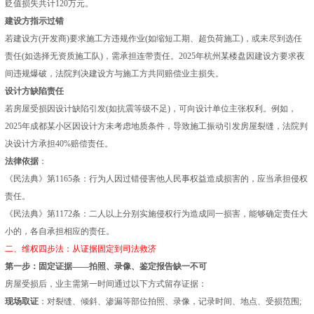
贬值损失共计120万元。
建设方指示过错
若建设方(开发商)要求施工方违规作业(如缩短工期、超负荷施工)，或未尽到选任
责任(如选择无资质施工队)，需承担连带责任。2025年杭州某楼盘因建设方要求夜
间违规爆破，法院判决建设方与施工方共同赔偿业主损失。
设计方缺陷责任
若房屋受损因设计缺陷引发(如抗震等级不足)，可向设计单位主张权利。例如，
2025年成都某小区因设计方未考虑地质条件，导致施工振动引发房屋裂缝，法院判
决设计方承担40%赔偿责任。
法律依据
：
《民法典》第1165条：行为人因过错侵害他人民事权益造成损害的，应当承担侵权
责任。
《民法典》第1172条：二人以上分别实施侵权行为造成同一损害，能够确定责任大
小的，各自承担相应的责任。
二、维权四步法：从证据固定到司法救济
第一步：固定证据——拍照、录像、鉴定报告缺一不可
房屋受损后，业主需第一时间通过以下方式留存证据：
现场取证
：对裂缝、倾斜、渗漏等部位拍照、录像，记录时间、地点、受损范围;