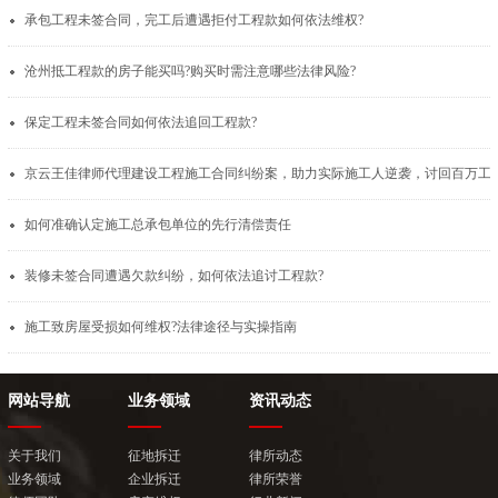
承包工程未签合同，完工后遭遇拒付工程款如何依法维权?
沧州抵工程款的房子能买吗?购买时需注意哪些法律风险?
保定工程未签合同如何依法追回工程款?
京云王佳律师代理建设工程施工合同纠
如何准确认定施工总承包单位的先行清偿责任
装修未签合同遭遇欠款纠纷，如何依法追讨工程款?
施工致房屋受损如何维权?法律途径与实操指南
网站导航
业务领域
资讯动态
关于我们
征地拆迁
律所动态
业务领域
企业拆迁
律所荣誉