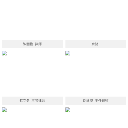
陈韶艳 律师
余健
赵立冬 主管律师
刘建华 主任律师