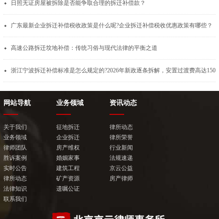
日照无证房屋被拆除是否能争取合理的拆迁补偿款？
广东最新企业拆迁补偿税收政策是什么呢?企业拆迁补偿税收优惠政策有哪些？
高速公路拆迁坟地补偿：传统习俗与现代法律的平衡之道
浙江宁波拆迁补偿标准是怎么规定的?2026年新
网站导航
业务领域
资讯动态
关于我们
征地拆迁
律所动态
业务领域
企业拆迁
律所荣誉
律师团队
房产维权
行业新闻
胜诉案例
婚姻家事
法规速递
实时公告
建筑工程
京云公益
律所动态
矿产资源
房产律师
法律知识
遗嘱公证
联系我们