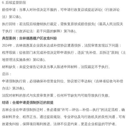
6. 后续监督阶段
赔偿申请：当事人对补偿决定不服的，可申请行政复议或提起诉讼(《行政诉讼
法》第12条)。
执行回转：若法院后续撤销执行裁定，需恢复原状或赔偿损失(《最高人民法院关
于执行〈行政诉讼法〉若干问题的解释》第78条)。
典型案例：吉林德惠棚户区改造纠纷
2024年，吉林德惠某企业因未达成补偿协议遭遇强拆，法院审查发现以下问题：
程序瑕疵：征收部门未完成补偿决定即申请执行，违反“先补偿、后拆迁”原则(《土
地管理法实施条例》第62条)。
材料缺失：未提交催告记录及当事人陈述申辩材料，法院裁定不予执行。
启示：
申请强制执行前，必须确保补偿资金到位、协议签订率达标(《吉林省征收与补偿
办法》第28条)。
法院对材料的形式与实质审查并重，任何环节缺失均可能导致执行失败。
结语：合规申请是强制拆迁的前提
吉林企业在申请强制拆迁时，务必遵循“许可—评估—补偿—执行”的法定流程，确
保材料齐全、程序正当。通过提前规划、专业评估及与行政机关的良性沟通，可有
效避免纠纷，保障项目顺利推进。法律不仅是约束，更是企业权益的守护者。