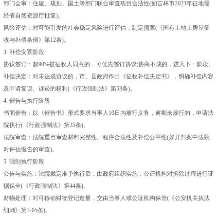
部门会审：住建、规划、国土等部门联合审查项目合法性(如吉林市2023年征地需
经省自然资源厅批复)。
风险评估：对可能引发的社会稳定风险进行评估，制定预案(《国有土地上房屋征
收与补偿条例》第12条)。
3. 补偿安置阶段
协议签订：超90%被征收人同意的，可优先签订协议;协商不成的，进入下一阶段。
补偿决定：对未达成协议的，市、县政府作出《征收补偿决定书》，明确补偿内容
及申请复议、诉讼的权利(《行政强制法》第53条)。
4. 催告与执行阶段
书面催告：以《催告书》形式要求当事人10日内履行义务，逾期未履行的，申请法
院执行(《行政强制法》第35条)。
法院审查：法院重点审查材料完整性、程序合法性及补偿公平性(如开封案中法院
对评估报告的审查)。
5. 强制执行阶段
公告与实施：法院裁定准予执行后，由政府组织实施，公证机构对拆除过程进行证
据保全(《行政强制法》第44条)。
财物处理：对可移动财物登记造册，交由当事人或公证机构保管(《公安机关执法
细则》第3-05条)。