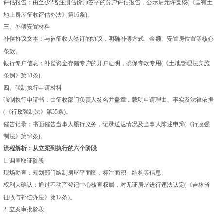
评估报告：由至少2名注册估价师签字的分户评估报告，公示后允许复核(《国有土
地上房屋征收评估办法》第16条)。
三、补偿安置材料
补偿协议文本：与被征收人签订的协议，明确补偿方式、金额、安置房位置等核心
条款。
银行专户信息：补偿资金存储专户的开户证明，确保专款专用(《土地管理法实施
条例》第31条)。
四、强制执行申请材料
强制执行申请书：由征收部门负责人签名并盖章，载明申请理由、事实及法律依据
(《行政强制法》第55条)。
催告记录：书面催告当事人履行义务，记录送达情况及当事人陈述申辩(《行政强
制法》第54条)。
流程解析：从立案到执行的六个阶段
1. 调查取证阶段
现场勘查：规划部门绘制房屋平面图，标注面积、结构等信息。
权利人确认：通过不动产登记中心核查权属，对无证房屋进行违法认定(《吉林省
征收与补偿办法》第12条)。
2. 立案审批阶段