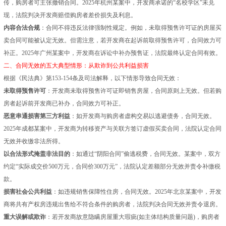
传，购房者可主张撤销合同。2025年杭州某案中，开发商承诺的“名校学区”未兑
现，法院判决开发商赔偿购房者差价损失及利息。
内容合法合规
：合同不得违反法律强制性规定。例如，未取得预售许可证的房屋买
卖合同可能被认定无效。但需注意，若开发商在起诉前取得预售许可，合同效力可
补正。2025年广州某案中，开发商在诉讼中补办预售证，法院最终认定合同有效。
二、合同无效的五大典型情形：从欺诈到公共利益损害
根据《民法典》第153-154条及司法解释，以下情形导致合同无效：
未取得预售许可
：开发商未取得预售许可证即销售房屋，合同原则上无效。但若购
房者起诉前开发商已补办，合同效力可补正。
恶意串通损害第三方利益
：如开发商与购房者虚构交易以逃避债务，合同无效。
2025年成都某案中，开发商为转移资产与关联方签订虚假买卖合同，法院认定合同
无效并收缴非法所得。
以合法形式掩盖非法目的
：如通过“阴阳合同”偷逃税费，合同无效。某案中，双方
约定“实际成交价500万元，合同价300万元”，法院认定差额部分无效并责令补缴税
款。
损害社会公共利益
：如违规销售保障性住房，合同无效。2025年北京某案中，开发
商将共有产权房违规出售给不符合条件的购房者，法院判决合同无效并责令退房。
重大误解或欺诈
：若开发商故意隐瞒房屋重大瑕疵(如主体结构质量问题)，购房者