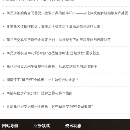
商品房签购房合同需要夫妻双方共同签
开发商欠债抵押楼盘，业主房子被查封？最高法教你这样反击！
商品房交易买房赔偿金重复支付：法律视角下的应对策略与风险防范
商品房维权超3年诉讼时效?这些情形可让“过期债权”重获新生
商品房买卖合同生效规则全解析：从成立到效力的法律要件
期房停工“退房权”全解析：业主如何合法止损？
商铺与住房产权分割：法律边界与操作指南
青岛商品房交房费用全解析：这些钱该交?哪些是乱收费?
网站导航
业务领域
资讯动态