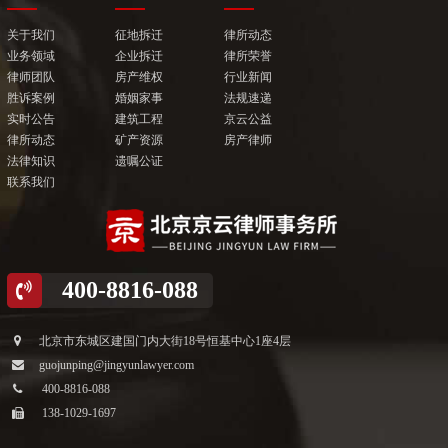
关于我们
征地拆迁
律所动态
业务领域
企业拆迁
律所荣誉
律师团队
房产维权
行业新闻
胜诉案例
婚姻家事
法规速递
实时公告
建筑工程
京云公益
律所动态
矿产资源
房产律师
法律知识
遗嘱公证
联系我们
400-8816-088
北京市东城区建国门内大街18号恒基中心1座4层
guojunping@jingyunlawyer.com
400-8816-088
138-1029-1697