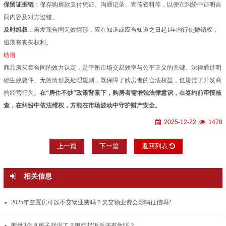
保留证据链
：保存购房款支付凭证、沟通记录、宣传资料等，以便在纠纷中证明合
同内容及对方过错。
及时维权
：若发现合同无效情形，应在知道或应当知道之日起1年内行使撤销权，
逾期将丧失权利。
结语
商品房买卖合同的效力认定，是平衡市场交易效率与公平正义的关键。法律通过明
确生效要件、无效情形及处理规则，既保障了购房者的合法权益，也规范了开发商
的经营行为。
在“房住不炒”政策背景下，购房者需增强法律意识，在签约前审慎核
查，在纠纷中依法维权，方能在市场波动中守护财产安全。
2025-12-22
1478
上一篇
下一篇
返回列表
相关信息
2025年空置房可以不交物业费吗？欠交物业费会影响征信吗?
断供3个月房子就没了？银行起诉后还有救吗？