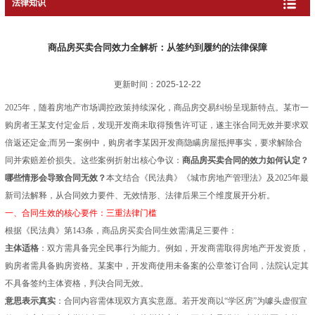
法律知识
商品房买卖合同效力全解析：从签约到履约的法律保障
更新时间：2025-12-22
2025年，随着房地产市场调控政策持续深化，商品房交易纠纷呈现新特点。某市一
购房者王某支付定金后，发现开发商未取得预售许可证，遂主张合同无效并要求双
倍返还定金;而另一案例中，购房者李某因开发商隐瞒房屋抵押事实，要求解除合
同并索赔差价损失。这些案例折射出核心争议：
商品房买卖合同的效力如何认定？
哪些情形会导致合同无效？
本文结合《民法典》《城市房地产管理法》及2025年最
新司法解释，从合同效力要件、无效情形、法律后果三个维度展开分析。
一、合同生效的核心要件：三重法律门槛
根据《民法典》第143条，商品房买卖合同生效需满足三要件：
主体适格
：双方需具备完全民事行为能力。例如，开发商需取得房地产开发资质，
购房者需具备购房资格。某案中，开发商使用未备案的公章签订合同，法院认定其
不具备签约主体资格，判决合同无效。
意思表示真实
：合同内容需体现双方真实意愿。若开发商以“学区房”为噱头虚假宣