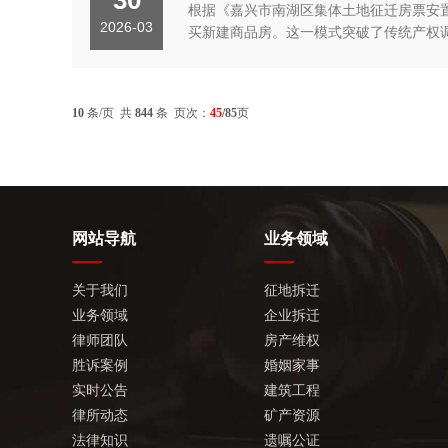
根据《嘉兴市南湖区集体土地征迁房票安
2026-03
买新建商品房。这一模式突破了传统产权调
10
条/页 共
844
条 页次：
45
/85
页
网站导航
业务领域
关于我们
征地拆迁
业务领域
企业拆迁
律师团队
房产维权
胜诉案例
婚姻家事
实时公告
建筑工程
律所动态
矿产资源
法律知识
遗嘱公证