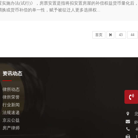
置实施办法(试行)》，房票安置是指将拟安置房屋的补偿权益货币量化后
换或货币补偿的单一性，赋予被征迁人更多选择权...
首页
43
44
资讯动态
律所动态
律所荣誉
行业新闻
法规速递
京云公益
g
房产律师
4
1