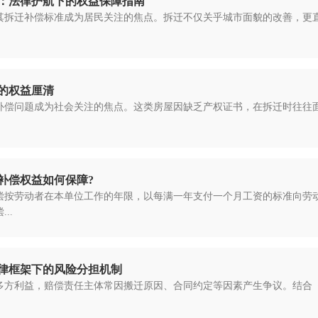
：法律护航下的权益保障指南
拆迁补偿标准成为居民关注的焦点。拆迁不仅关乎城市面貌的改善，更直接
的权益厘清
补偿问题成为社会关注的焦点。这类房屋因缺乏产权证书，在拆迁时往往
补偿权益如何保障?
偿按劳动者在本单位工作的年限，以每满一年支付一个月工资的标准向劳动
..
律框架下的风险分担机制
多方利益，赔偿责任主体常因搬迁原因、合同约定等因素产生争议。结合