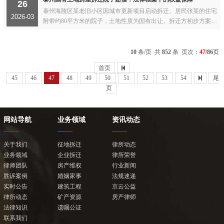
26
泰州海陵区某老旧小区因城市更新项目启动拆迁。居民张某的住宅
2026-03
附带约80平方米的院子，土地性质为国有出让。拆迁方初步方案
中，院子仅按宅基地补偿标准的30%计算，引发张某强烈异议...
10
条/页 共
852
条 页次：
47
/86
页
首页
45
46
47
48
49
50
51
52
53
54
尾
页
网站导航
业务领域
资讯动态
关于我们
征地拆迁
律所动态
业务领域
企业拆迁
律所荣誉
律师团队
房产维权
行业新闻
胜诉案例
婚姻家事
法规速递
实时公告
建筑工程
京云公益
律所动态
矿产资源
房产律师
法律知识
遗嘱公证
联系我们