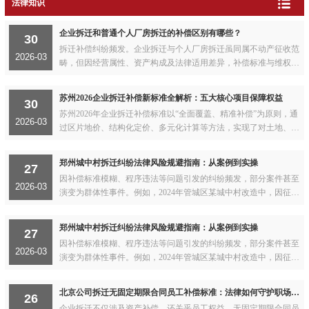
法律知识
企业拆迁和普通个人厂房拆迁的补偿区别有哪些？
30
拆迁补偿纠纷频发。企业拆迁与个人厂房拆迁虽同属不动产征收范
2026-03
畴，但因经营属性、资产构成及法律适用差异，补偿标准与维权路
径截然不同...
苏州2026企业拆迁补偿新标准全解析：五大核心项目保障权益
30
苏州2026年企业拆迁补偿标准以“全面覆盖、精准补偿”为原则，通
2026-03
过区片地价、结构化定价、多元化计算等方法，实现了对土地、房
屋、设备、经营损失及员工安置的全方位补偿...
郑州城中村拆迁纠纷法律风险规避指南：从案例到实操
27
因补偿标准模糊、程序违法等问题引发的纠纷频发，部分案件甚至
2026-03
演变为群体性事件。例如，2024年管城区某城中村改造中，因征收
方未公示补偿方案即强制拆除，导致32户居民集体诉讼...
郑州城中村拆迁纠纷法律风险规避指南：从案例到实操
27
因补偿标准模糊、程序违法等问题引发的纠纷频发，部分案件甚至
2026-03
演变为群体性事件。例如，2024年管城区某城中村改造中，因征收
方未公示补偿方案即强制拆除，导致32户居民集体诉讼...
北京公司拆迁无固定期限合同员工补偿标准：法律如何守护职场权益?
26
企业拆迁不仅涉及资产补偿，还关乎员工权益。无固定期限合同员