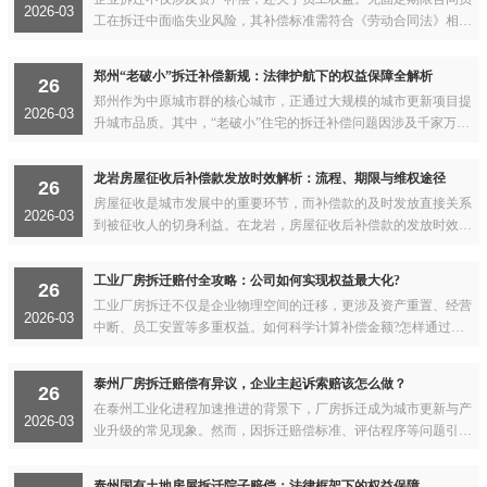
2026-03
工在拆迁中面临失业风险，其补偿标准需符合《劳动合同法》相关
规定。本文以北京某公司拆迁案为例，解析无固定期限合...
郑州“老破小”拆迁补偿新规：法律护航下的权益保障全解析
26
郑州作为中原城市群的核心城市，正通过大规模的城市更新项目提
2026-03
升城市品质。其中，“老破小”住宅的拆迁补偿问题因涉及千家万户
的切身利益，成为社会关注的焦点...
龙岩房屋征收后补偿款发放时效解析：流程、期限与维权途径
26
房屋征收是城市发展中的重要环节，而补偿款的及时发放直接关系
2026-03
到被征收人的切身利益。在龙岩，房屋征收后补偿款的发放时效问
题备受关注。本文将从法律角度出发，结合龙岩当地的最...
工业厂房拆迁赔付全攻略：公司如何实现权益最大化?
26
工业厂房拆迁不仅是企业物理空间的迁移，更涉及资产重置、经营
2026-03
中断、员工安置等多重权益。如何科学计算补偿金额?怎样通过法
律程序争取合理赔付?...
泰州厂房拆迁赔偿有异议，企业主起诉索赔该怎么做？
26
在泰州工业化进程加速推进的背景下，厂房拆迁成为城市更新与产
2026-03
业升级的常见现象。然而，因拆迁赔偿标准、评估程序等问题引发
的纠纷屡见不鲜。当被拆迁方对赔偿金额或方式存在异议时，如何
通过法律途径维护自身权益?...
泰州国有土地房屋拆迁院子赔偿：法律框架下的权益保障