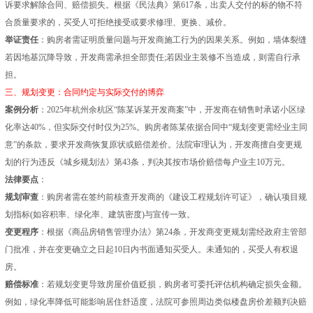
诉要求解除合同、赔偿损失。根据《民法典》第617条，出卖人交付的标的物不符
合质量要求的，买受人可拒绝接受或要求修理、更换、减价。
举证责任
：购房者需证明质量问题与开发商施工行为的因果关系。例如，墙体裂缝
若因地基沉降导致，开发商需承担全部责任;若因业主装修不当造成，则需自行承
担。
三、规划变更：合同约定与实际交付的博弈
案例分析
：2025年杭州余杭区“陈某诉某开发商案”中，开发商在销售时承诺小区绿
化率达40%，但实际交付时仅为25%。购房者陈某依据合同中“规划变更需经业主同
意”的条款，要求开发商恢复原状或赔偿差价。法院审理认为，开发商擅自变更规
划的行为违反《城乡规划法》第43条，判决其按市场价赔偿每户业主10万元。
法律要点
：
规划审查
：购房者需在签约前核查开发商的《建设工程规划许可证》，确认项目规
划指标(如容积率、绿化率、建筑密度)与宣传一致。
变更程序
：根据《商品房销售管理办法》第24条，开发商变更规划需经政府主管部
门批准，并在变更确立之日起10日内书面通知买受人。未通知的，买受人有权退
房。
赔偿标准
：若规划变更导致房屋价值贬损，购房者可委托评估机构确定损失金额。
例如，绿化率降低可能影响居住舒适度，法院可参照周边类似楼盘房价差额判决赔