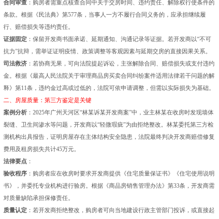
合同审查
：购房者需重点核查合同中关于交房时间、违约责任、解除权行使条件的
条款。根据《民法典》第577条，当事人一方不履行合同义务的，应承担继续履
行、赔偿损失等违约责任。
证据固定
：保留开发商书面承诺、延期通知、沟通记录等证据。若开发商以“不可
抗力”抗辩，需举证证明疫情、政策调整等客观因素与延期交房的直接因果关系。
司法救济
：若协商无果，可向法院提起诉讼，主张解除合同、赔偿损失或支付违约
金。根据《最高人民法院关于审理商品房买卖合同纠纷案件适用法律若干问题的解
释》第11条，违约金过高或过低的，法院可依申请调整，但需以实际损失为基础。
二、房屋质量：第三方鉴定是关键
案例分析
：2025年广州天河区“林某诉某开发商案”中，业主林某在收房时发现墙体
裂缝、卫生间渗水等问题，开发商以“轻微瑕疵”为由拒绝整改。林某委托第三方检
测机构出具报告，证明房屋存在主体结构安全隐患，法院最终判决开发商赔偿修复
费用及租房损失共计45万元。
法律要点
：
验收程序
：购房者应在收房时要求开发商提供《住宅质量保证书》《住宅使用说明
书》，并委托专业机构进行验房。根据《商品房销售管理办法》第33条，开发商需
对质量缺陷承担保修责任。
质量认定
：若开发商拒绝整改，购房者可向当地建设行政主管部门投诉，或直接起