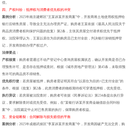
偿。
四、产权纠纷：抵押权与消费者优先权的冲突
案例分析
：2025年南京建邺区“王某诉某开发商案”中，开发商将土地使用权抵押给
银行后销售房屋，导致业主无法办理房产证。购房者王某依据《最高人民法院关于
商品房消费者权利保护问题的批复》第2条，主张其房屋交付请求权优先于抵押
权。法院审理认为，王某以居住为目的购房且已支付全款，判决银行涂销抵押登
记，开发商协助办理产权过户。
法律要点
：
产权核查
：购房者需通过不动产登记中心查询房屋权属状态，确认开发商是否已办
理预售许可、是否存在抵押或查封。根据《城市房地产管理法》第45条，未取得预
售许可的商品房不得销售。
优先权行使
：若房屋被抵押，购房者需证明其符合“以居住为目的+已支付全款”的
条件。根据《批复》第2条，此类消费者的物权期待权可穿透抵押权，优先受偿。
执行异议
：若房屋被法院查封，购房者可依据《民事诉讼法》第234条提出执行异
议，要求解除查封或优先受偿。例如，在“某银行诉某开发商金融借款合同纠纷
案”中，法院裁定中止对已售房屋的执行，保障购房者权益。
五、资金链断裂：合同解除与损失赔偿的平衡
案例分析
：2025年成都武侯区“李某诉某开发商案”中，开发商因破产无法交房，购