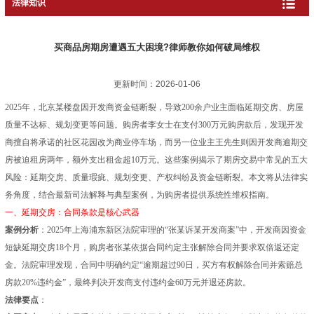
法律知识
买商品房期房遭遇五大困境?律师教你如何破局维权
更新时间：2026-01-06
2025年，北京某楼盘因开发商资金链断裂，导致200余户业主面临延期交房、房屋
质量不达标、规划变更等问题。购房者李女士在支付300万元购房款后，发现开发
商擅自将承诺的社区花园改为商业停车场，而另一位业主王先生则因开发商逾期交
房被迫租房两年，额外支出租金超10万元。这些案例揭示了期房交易中常见的五大
风险：延期交房、质量瑕疵、规划变更、产权纠纷及资金链断裂。本文将从法律实
务角度，结合最新司法解释与典型案例，为购房者提供系统性维权指南。
一、延期交房：合同条款是核心武器
案例分析
：2025年上海浦东新区法院审理的“张某诉某开发商案”中，开发商因资金
短缺延期交房18个月，购房者张某依据合同约定主张解除合同并要求双倍返还定
金。法院审理发现，合同中明确约定“逾期超过90日，买方有权解除合同并索赔总
房款20%违约金”，最终判决开发商支付违约金60万元并退还房款。
法律要点
：