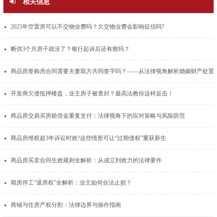
相关信息
2025年空置房可以不交物业费吗？欠交物业费会影响征信吗?
断供3个月房子就没了？银行起诉后还有救吗？
商品房签购房合同需要夫妻双方共同签
开发商欠债抵押楼盘，业主房子被查封？最高法教你这样反击！
商品房交易买房赔偿金重复支付：法律视角下的应对策略与风险防范
商品房维权超3年诉讼时效?这些情形可让“过期债权”重获新生
商品房买卖合同生效规则全解析：从成立到效力的法律要件
期房停工“退房权”全解析：业主如何合法止损？
商铺与住房产权分割：法律边界与操作指南