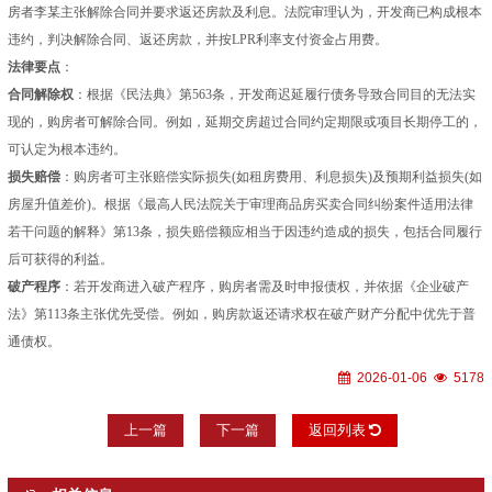
房者李某主张解除合同并要求返还房款及利息。法院审理认为，开发商已构成根本
违约，判决解除合同、返还房款，并按LPR利率支付资金占用费。
法律要点
：
合同解除权
：根据《民法典》第563条，开发商迟延履行债务导致合同目的无法实
现的，购房者可解除合同。例如，延期交房超过合同约定期限或项目长期停工的，
可认定为根本违约。
损失赔偿
：购房者可主张赔偿实际损失(如租房费用、利息损失)及预期利益损失(如
房屋升值差价)。根据《最高人民法院关于审理商品房买卖合同纠纷案件适用法律
若干问题的解释》第13条，损失赔偿额应相当于因违约造成的损失，包括合同履行
后可获得的利益。
破产程序
：若开发商进入破产程序，购房者需及时申报债权，并依据《企业破产
法》第113条主张优先受偿。例如，购房款返还请求权在破产财产分配中优先于普
通债权。
2026-01-06
5178
上一篇
下一篇
返回列表