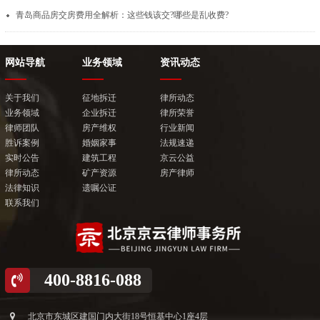
青岛商品房交房费用全解析：这些钱该交?哪些是乱收费?
网站导航
业务领域
资讯动态
关于我们
征地拆迁
律所动态
业务领域
企业拆迁
律所荣誉
律师团队
房产维权
行业新闻
胜诉案例
婚姻家事
法规速递
实时公告
建筑工程
京云公益
律所动态
矿产资源
房产律师
法律知识
遗嘱公证
联系我们
400-8816-088
北京市东城区建国门内大街18号恒基中心1座4层