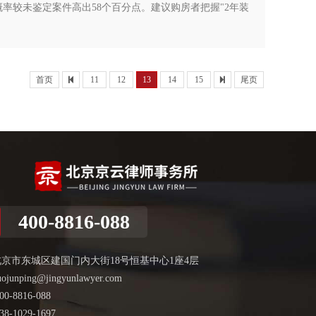
率较未鉴定案件高出58个百分点。建议购房者把握"2年装
首页
11
12
13
14
15
尾页
400-8816-088
北京市东城区建国门内大街18号恒基中心1座4层
uojunping@jingyunlawyer.com
00-8816-088
38-1029-1697