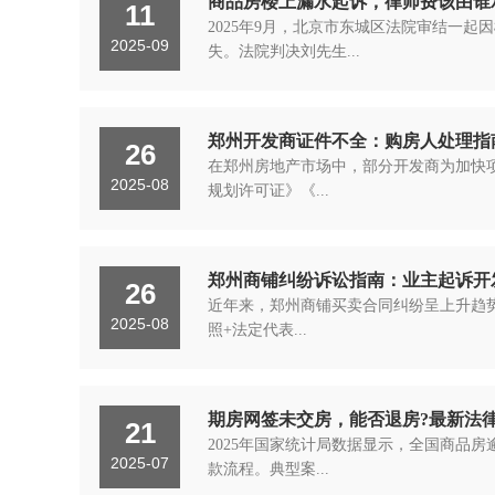
商品房楼上漏水起诉，律师费该由谁
11
2025年9月，北京市东城区法院审结一
2025-09
失。法院判决刘先生...
郑州开发商证件不全：购房人处理指
26
在郑州房地产市场中，部分开发商为加快
2025-08
规划许可证》《...
郑州商铺纠纷诉讼指南：业主起诉开
26
近年来，郑州商铺买卖合同纠纷呈上升趋
2025-08
照+法定代表...
期房网签未交房，能否退房?最新法
21
2025年国家统计局数据显示，全国商品房
2025-07
款流程。典型案...