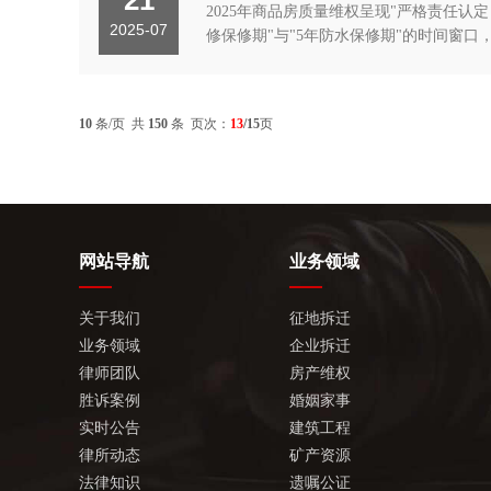
2025年商品房质量维权呈现"严格责任
2025-07
修保修期"与"5年防水保修期"的时间窗口
10
条/页 共
150
条 页次：
13
/15
页
网站导航
业务领域
关于我们
征地拆迁
业务领域
企业拆迁
律师团队
房产维权
胜诉案例
婚姻家事
实时公告
建筑工程
律所动态
矿产资源
法律知识
遗嘱公证