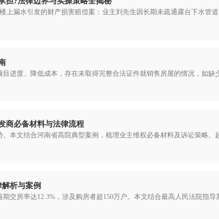
承担?法律边界与实操策略全揭秘
起因楼上漏水引发的财产损害赔偿案：业主刘先生因长期未疏通露台下水管道
南
项目进度、降低成本，存在未取得完整合法证件就销售房屋的情况，如缺
发商必备材料与法律流程
势。本文结合河南省高院典型案例，梳理业主维权必备材料及诉讼策略。起
律解析与案例
逾期交房率达12.3%，涉及购房者超150万户。本文结合最高人民法院